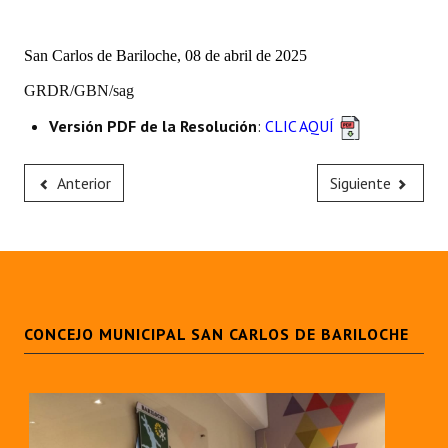
Huéspedes de Honor - Registro
San Carlos de Bariloche, 08 de abril de 2025
Antiguos Pobladores - Registro
GRDR/GBN/sag
Reconocimientos - Registro
Versión PDF de la Resolución
:
CLIC AQUÍ
Bariloche, Municipio intercultural
Anterior
Siguiente
Entrega de distinciones
REFORMA DE LA CARTA ORGÁNICA
CONCEJO MUNICIPAL SAN CARLOS DE BARILOCHE