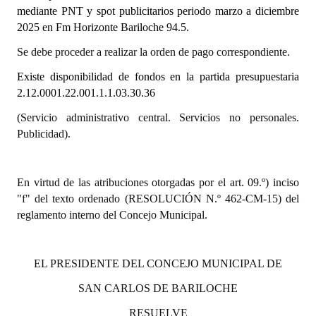
mediante PNT y spot publicitarios periodo marzo a diciembre
2025 en Fm Horizonte Bariloche 94.5.
Dictámenes Asesoría Letrada
Se debe proceder a realizar la orden de pago correspondiente.
Actas de Sesión
Existe disponibilidad de fondos en la partida presupuestaria
Informes de Unidad Coordinadora
2.12.0001.22.001.1.1.03.30.36
Ejecución Presupuestaria
(Servicio administrativo central. Servicios no personales.
Publicidad).
Actas de Audiencias Públicas
NORMATIVA
En virtud de las atribuciones otorgadas por el art. 09.º) inciso
"f" del texto ordenado (RESOLUCIÓN N.º 462-CM-15) del
Comunicaciones
reglamento interno del Concejo Municipal.
Declaraciones
EL PRESIDENTE DEL CONCEJO MUNICIPAL DE
Resoluciones
SAN CARLOS DE BARILOCHE
Resoluciones de Presidencia
RESUELVE