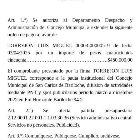
INSTITUCIONAL
Antiguos Pobladores
Art. 1.º) Se autoriza al Departamento Despacho y
Administración del Concejo Municipal a extender la siguiente
Noticias Destacadas
orden de pago a favor de:
Registros y Distinciones
TORREJON LUIS MIGUEL
00003-00000519 de fecha
03/04/2025
por un importe de pesos cuatrocientos
Datos Históricos
cincuenta………………………………………….$450.000,00
Premio al Mérito - Registro
El comprobante presentado por la firma
TORREJON LUIS
MIGUEL
corresponde a la pauta institucional del Concejo
Audiencias Públicas - Registro
Municipal de San Carlos de Bariloche, difusion de actividades
mediante PNT y spot publicitarios periodo marzo a diciembre
Mujeres que Dejaron Huellas - Registro
2025 en Fm Horizonte Bariloche 94.5.
Periodistas Decanos - Registro
Art. 2.°) Se afecta partida presupuestaria
2.12.0001.22.001.1.1.03.30.36 (Servicio administrativo central.
Ciudadano Ilustre - Registro
Servicios no personales. Publicidad).
Banca del Vecino - Registro
Art. 3.º) Comuníquese. Publíquese. Cumplido, archívese.