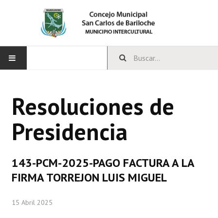
INICIO
Resoluciones de
CONCEJO
Presidencia
Bloques Políticos
Integrantes del Concejo
143-PCM-2025-PAGO FACTURA A LA
Comisiones Permanentes
FIRMA TORREJON LUIS MIGUEL
Comisiones Especiales
15 Abril 2025
Concejales Mandato Cumplido