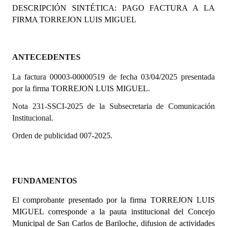
DESCRIPCIÓN SINTÉTICA: PAGO FACTURA A LA
Programas
FIRMA
TORREJON LUIS MIGUEL
LEGISLACIÓN
Constitución Nacional
ANTECEDENTES
La factura 00003-00000519 de fecha 03/04/2025 presentada
Constitución Provincial
por la firma
TORREJON LUIS MIGUEL.
Carta Orgánica 2007
Nota 231-SSCI-2025 de la Subsecretaria de Comunicación
Institucional.
Reglamento Interno
Orden de publicidad 007-2025.
Digesto
Organigrama
FUNDAMENTOS
DOCUMENTOS
El comprobante presentado por la firma
TORREJON LUIS
Informes de Gestión
MIGUEL
corresponde a la pauta institucional del Concejo
Municipal de San Carlos de Bariloche, difusion de actividades
Proyectos Presentados