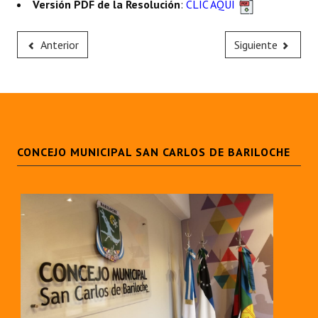
Versión PDF de la Resolución
:
CLIC AQUÍ
Huéspedes de Honor - Registro
Antiguos Pobladores - Registro
Anterior
Siguiente
Reconocimientos - Registro
Bariloche, Municipio intercultural
Entrega de distinciones
CONCEJO MUNICIPAL SAN CARLOS DE BARILOCHE
REFORMA DE LA CARTA ORGÁNICA