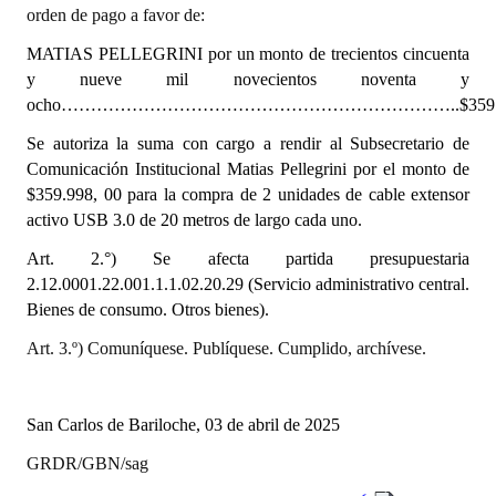
INSTITUCIONAL
orden de pago a favor de:
MATIAS PELLEGRINI por un monto de trecientos cincuenta
Antiguos Pobladores
y nueve mil novecientos noventa y
ocho…………………………………………………………..$359.99
Noticias Destacadas
Se autoriza la suma con cargo a rendir al Subsecretario de
Registros y Distinciones
Comunicación Institucional Matias Pellegrini por el monto de
$359.998, 00 para la compra de 2 unidades de cable extensor
Datos Históricos
activo USB 3.0 de 20 metros de largo cada uno.
Premio al Mérito - Registro
Art. 2.°) Se afecta partida presupuestaria
2.12.0001.22.001.1.1.02.20.29 (Servicio administrativo central.
Audiencias Públicas - Registro
Bienes de consumo. Otros bienes).
Mujeres que Dejaron Huellas - Registro
Art. 3.º) Comuníquese. Publíquese. Cumplido, archívese.
Periodistas Decanos - Registro
San Carlos de Bariloche, 03 de abril de 2025
Ciudadano Ilustre - Registro
GRDR/GBN/sag
Banca del Vecino - Registro