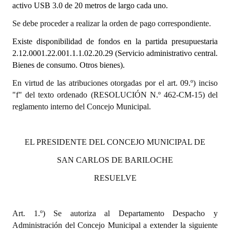
activo USB 3.0 de 20 metros de largo cada uno.
Dictámenes Asesoría Letrada
Se debe proceder a realizar la orden de pago correspondiente.
Existe disponibilidad de fondos en la partida presupuestaria
Actas de Sesión
2.12.0001.22.001.1.1.02.20.29 (Servicio administrativo central.
Informes de Unidad Coordinadora
Bienes de consumo. Otros bienes).
En virtud de las atribuciones otorgadas por el art. 09.º) inciso
Ejecución Presupuestaria
"f" del texto ordenado (RESOLUCIÓN N.º 462-CM-15) del
Actas de Audiencias Públicas
reglamento interno del Concejo Municipal.
NORMATIVA
EL PRESIDENTE DEL CONCEJO MUNICIPAL DE
Comunicaciones
SAN CARLOS DE BARILOCHE
Declaraciones
RESUELVE
Resoluciones
Art. 1.º) Se autoriza al Departamento Despacho y
Resoluciones de Presidencia
Administración del Concejo Municipal a extender la siguiente