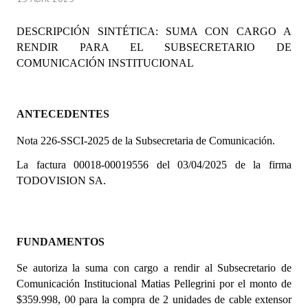
Programas
DESCRIPCIÓN SINTÉTICA: SUMA CON CARGO A
LEGISLACIÓN
RENDIR PARA EL SUBSECRETARIO DE
COMUNICACIÓN INSTITUCIONAL
Constitución Nacional
Constitución Provincial
ANTECEDENTES
Carta Orgánica 2007
Nota 226-SSCI-2025 de la Subsecretaria de Comunicación.
Reglamento Interno
La factura 00018-00019556 del 03/04/2025 de la firma
TODOVISION SA.
Digesto
Organigrama
FUNDAMENTOS
DOCUMENTOS
Se autoriza la suma con cargo a rendir al Subsecretario de
Informes de Gestión
Comunicación Institucional Matias Pellegrini por el monto de
$359.998, 00 para la compra de 2 unidades de cable extensor
Proyectos Presentados