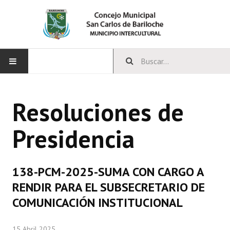
INICIO
Resoluciones de
CONCEJO
Presidencia
Bloques Políticos
Integrantes del Concejo
138-PCM-2025-SUMA CON CARGO A
Comisiones Permanentes
RENDIR PARA EL SUBSECRETARIO DE
Comisiones Especiales
COMUNICACIÓN INSTITUCIONAL
Concejales Mandato Cumplido
15 Abril 2025