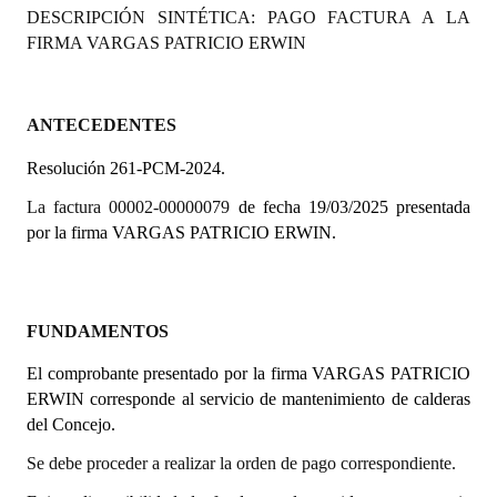
DESCRIPCIÓN SINTÉTICA: PAGO FACTURA A LA
Programas
FIRMA VARGAS PATRICIO ERWIN
LEGISLACIÓN
Constitución Nacional
ANTECEDENTES
Resolución 261-PCM-2024.
Constitución Provincial
La factura 00002-00000079
de fecha 19/03/2025 presentada
Carta Orgánica 2007
por la firma VARGAS PATRICIO ERWIN.
Reglamento Interno
Digesto
FUNDAMENTOS
Organigrama
El comprobante presentado por la firma VARGAS PATRICIO
ERWIN corresponde al servicio de mantenimiento de calderas
DOCUMENTOS
del Concejo.
Informes de Gestión
Se debe proceder a realizar la orden de pago correspondiente.
Proyectos Presentados