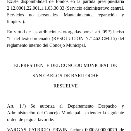
Existe disponibilidad de fondos en la partida presupuestaria
2.12.0001.22.001.1.1.03.30.33 (Servicio administrativo central.
Dictámenes Asesoría Letrada
Servicios no personales. Mantenimiento, reparación y
limpieza).
Actas de Sesión
En virtud de las atribuciones otorgadas por el art. 09.º) inciso
Informes de Unidad Coordinadora
"f" del texto ordenado (RESOLUCIÓN N.º 462-CM-15) del
reglamento interno del Concejo Municipal.
Ejecución Presupuestaria
Actas de Audiencias Públicas
EL PRESIDENTE DEL CONCEJO MUNICIPAL DE
NORMATIVA
SAN CARLOS DE BARILOCHE
Comunicaciones
RESUELVE
Declaraciones
Art. 1.º) Se autoriza al Departamento Despacho y
Resoluciones
Administración del Concejo Municipal a extender la siguiente
orden de pago a favor de:
Resoluciones de Presidencia
VARGAS PATRICIO ERWIN
factura 00002-00000079 de