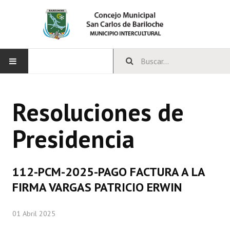
INICIO
Resoluciones de
CONCEJO
Presidencia
Bloques Políticos
Integrantes del Concejo
112-PCM-2025-PAGO FACTURA A LA
Comisiones Permanentes
FIRMA VARGAS PATRICIO ERWIN
Comisiones Especiales
01 Abril 2025
Concejales Mandato Cumplido