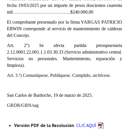
INSTITUCIONAL
fecha 19/03/2025
por un importe de pesos doscientos cuarenta
mil………………………………..$240.000,00
Antiguos Pobladores
El comprobante presentado por la firma VARGAS PATRICIO
ERWIN corresponde al servicio de mantenimiento de calderas
Noticias Destacadas
del Concejo.
Registros y Distinciones
Art. 2°) Se afecta partida presupuestaria
2.12.0001.22.001.1.1.03.30.33 (Servicio administrativo central.
Datos Históricos
Servicios no personales. Mantenimiento, reparación y
Premio al Mérito - Registro
limpieza).
Art. 3.º) Comuníquese. Publíquese. Cumplido, archívese.
Audiencias Públicas - Registro
Mujeres que Dejaron Huellas - Registro
San Carlos de Bariloche, 19 de marzo de 2025.
Periodistas Decanos - Registro
GRDR/GBN/sag
Ciudadano Ilustre - Registro
Banca del Vecino - Registro
Versión PDF de la Resolución
:
CLIC AQUÍ