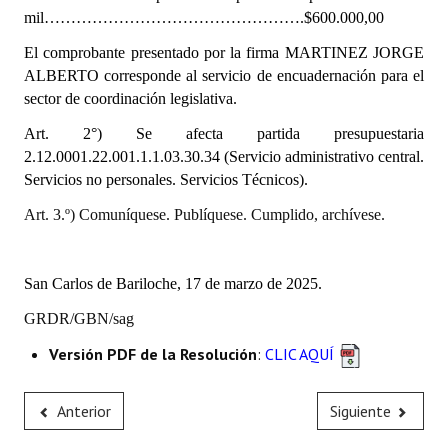
INSTITUCIONAL
mil………………………………………….$600.000,00
El comprobante presentado por la firma MARTINEZ JORGE
Antiguos Pobladores
ALBERTO corresponde al servicio de encuadernación para el
sector de coordinación legislativa.
Noticias Destacadas
Art. 2°) Se afecta partida presupuestaria
Registros y Distinciones
2.12.0001.22.001.1.1.03.30.34 (Servicio administrativo central.
Servicios no personales. Servicios Técnicos).
Datos Históricos
Art. 3.º) Comuníquese. Publíquese. Cumplido, archívese.
Premio al Mérito - Registro
Audiencias Públicas - Registro
San Carlos de Bariloche, 17 de marzo de 2025.
Mujeres que Dejaron Huellas - Registro
GRDR/GBN/sag
Periodistas Decanos - Registro
Versión PDF de la Resolución
:
CLIC AQUÍ
Ciudadano Ilustre - Registro
Anterior
Siguiente
Banca del Vecino - Registro