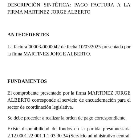
DESCRIPCIÓN SINTÉTICA: PAGO FACTURA A LA
Programas
FIRMA MARTINEZ JORGE ALBERTO
LEGISLACIÓN
Constitución Nacional
ANTECEDENTES
La factura 00003-0000042
Constitución Provincial
de fecha 10/03/2025 presentada por
la firma MARTINEZ JORGE ALBERTO.
Carta Orgánica 2007
Reglamento Interno
FUNDAMENTOS
Digesto
El comprobante presentado por la firma MARTINEZ JORGE
Organigrama
ALBERTO corresponde al servicio de encuadernación para el
sector de coordinación legislativa.
DOCUMENTOS
Se debe proceder a realizar la orden de pago correspondiente.
Informes de Gestión
Existe disponibilidad de fondos en la partida presupuestaria
2.12.0001.22.001.1.1.03.30.34
(Servicio administrativo central.
Proyectos Presentados