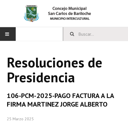
INICIO
Resoluciones de
CONCEJO
Presidencia
Bloques Políticos
Integrantes del Concejo
106-PCM-2025-PAGO FACTURA A LA
Comisiones Permanentes
FIRMA MARTINEZ JORGE ALBERTO
Comisiones Especiales
25 Marzo 2025
Concejales Mandato Cumplido