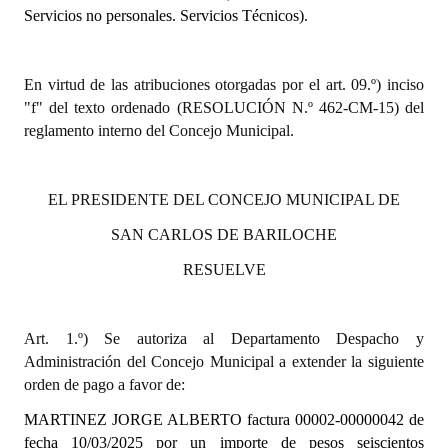
Servicios no personales. Servicios Técnicos).
Dictámenes Asesoría Letrada
Actas de Sesión
En virtud de las atribuciones otorgadas por el art. 09.º) inciso
"f" del texto ordenado (RESOLUCIÓN N.º 462-CM-15) del
Informes de Unidad Coordinadora
reglamento interno del Concejo Municipal.
Ejecución Presupuestaria
EL PRESIDENTE DEL CONCEJO MUNICIPAL DE
Actas de Audiencias Públicas
SAN CARLOS DE BARILOCHE
NORMATIVA
RESUELVE
Comunicaciones
Declaraciones
Art. 1.º) Se autoriza al Departamento Despacho y
Administración del Concejo Municipal a extender la siguiente
Resoluciones
orden de pago a favor de:
Resoluciones de Presidencia
MARTINEZ JORGE ALBERTO
factura 00002-00000042 de
fecha 10/03/2025
por un importe de pesos seiscientos