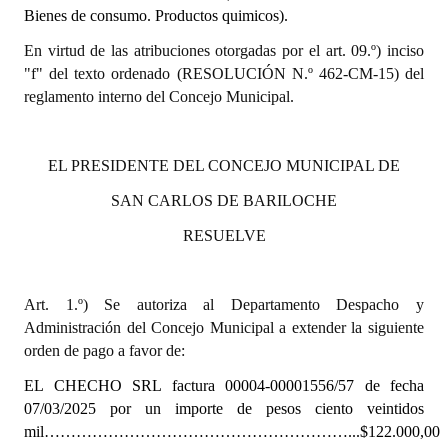
Bienes de consumo. Productos quimicos).
Dictámenes Asesoría Letrada
En virtud de las atribuciones otorgadas por el art. 09.º) inciso
"f" del texto ordenado (RESOLUCIÓN N.º 462-CM-15) del
Actas de Sesión
reglamento interno del Concejo Municipal.
Informes de Unidad Coordinadora
Ejecución Presupuestaria
EL PRESIDENTE DEL CONCEJO MUNICIPAL DE
SAN CARLOS DE BARILOCHE
Actas de Audiencias Públicas
RESUELVE
NORMATIVA
Comunicaciones
Art. 1.º) Se autoriza al Departamento Despacho y
Administración del Concejo Municipal a extender la siguiente
Declaraciones
orden de pago a favor de:
Resoluciones
EL CHECHO SRL
factura 00004-00001556/57 de fecha
07/03/2025
por un importe de pesos ciento veintidos
Resoluciones de Presidencia
mil…………………………………………………...$122.000,00