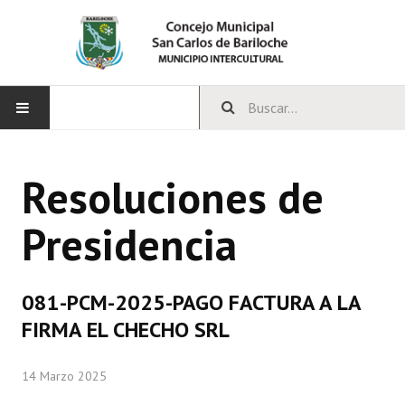
INICIO
Resoluciones de
CONCEJO
Presidencia
Bloques Políticos
Integrantes del Concejo
081-PCM-2025-PAGO FACTURA A LA
Comisiones Permanentes
FIRMA EL CHECHO SRL
Comisiones Especiales
14 Marzo 2025
Concejales Mandato Cumplido