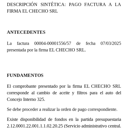
DESCRIPCIÓN SINTÉTICA: PAGO FACTURA A LA
Programas
FIRMA
EL CHECHO SRL
LEGISLACIÓN
Constitución Nacional
ANTECEDENTES
La factura 00004-00001556/57 de fecha 07/03/2025
Constitución Provincial
presentada por la firma
EL CHECHO SRL.
Carta Orgánica 2007
Reglamento Interno
FUNDAMENTOS
Digesto
El comprobante presentado por la firma
EL CHECHO SRL
Organigrama
corresponde al cambio de aceite y filtros para el auto del
Concejo Interno 325.
DOCUMENTOS
Se debe proceder a realizar la orden de pago correspondiente.
Informes de Gestión
Existe disponibilidad de fondos en la partida presupuestaria
2.12.
0001.22.001.1.1.02.20.25 (Servicio administrativo central.
Proyectos Presentados