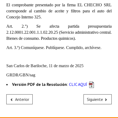
INSTITUCIONAL
El comprobante presentado por la firma
EL CHECHO SRL
corresponde al cambio de aceite y filtros para el auto del
Antiguos Pobladores
Concejo Interno 325.
Art. 2.°) Se afecta partida presupuestaria
Noticias Destacadas
2.12.0001.22.001.1.1.02.20.25 (Servicio administrativo central.
Registros y Distinciones
Bienes de consumo. Productos quimicos).
Art. 3.º) Comuníquese. Publíquese. Cumplido, archívese.
Datos Históricos
Premio al Mérito - Registro
San Carlos de Bariloche, 11 de marzo de 2025
Audiencias Públicas - Registro
GRDR/GBN/sag
Mujeres que Dejaron Huellas - Registro
Versión PDF de la Resolución
:
CLIC AQUÍ
Periodistas Decanos - Registro
Anterior
Siguiente
Ciudadano Ilustre - Registro
Banca del Vecino - Registro