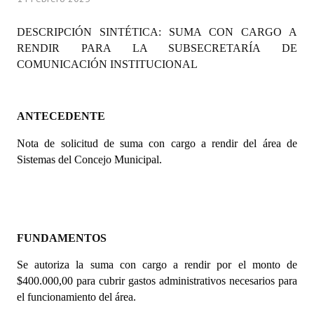
Programas
DESCRIPCIÓN SINTÉTICA: SUMA CON CARGO A
LEGISLACIÓN
RENDIR PARA LA SUBSECRETARÍA DE
COMUNICACIÓN INSTITUCIONAL
Constitución Nacional
Constitución Provincial
ANTECEDENTE
Carta Orgánica 2007
Nota de solicitud de suma con cargo a rendir del área de
Sistemas del Concejo Municipal.
Reglamento Interno
Digesto
Organigrama
FUNDAMENTOS
DOCUMENTOS
Se autoriza la suma con cargo a rendir por el monto de
$400.000,00 para cubrir gastos administrativos necesarios para
Informes de Gestión
el funcionamiento del área.
Proyectos Presentados