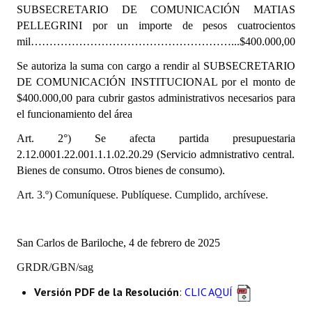
INSTITUCIONAL
SUBSECRETARIO DE COMUNICACIÓN MATIAS
PELLEGRINI
por un importe de pesos
cuatrocientos
Antiguos Pobladores
mil………………………………………………...$400.000,00
Se autoriza la suma con cargo a rendir al SUBSECRETARIO
Noticias Destacadas
DE COMUNICACIÓN INSTITUCIONAL por el monto de
$400.000,00 para cubrir gastos administrativos necesarios para
Registros y Distinciones
el funcionamiento del área
Datos Históricos
Art. 2°) Se afecta partida presupuestaria
2.12.0001.22.001.1.1.02.20.29 (Servicio admnistrativo central.
Premio al Mérito - Registro
Bienes de consumo. Otros bienes de consumo).
Audiencias Públicas - Registro
Art. 3.º) Comuníquese. Publíquese. Cumplido, archívese.
Mujeres que Dejaron Huellas - Registro
Periodistas Decanos - Registro
San Carlos de Bariloche, 4 de febrero de 2025
GRDR/GBN/sag
Ciudadano Ilustre - Registro
Versión PDF de la Resolución
:
CLIC AQUÍ
Banca del Vecino - Registro