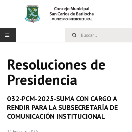
INICIO
Resoluciones de
CONCEJO
Presidencia
Bloques Políticos
Integrantes del Concejo
032-PCM-2025-SUMA CON CARGO A
Comisiones Permanentes
RENDIR PARA LA SUBSECRETARÍA DE
Comisiones Especiales
COMUNICACIÓN INSTITUCIONAL
Concejales Mandato Cumplido
14 Febrero 2025