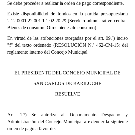
Se debe proceder a realizar la orden de pago correspondiente.
Dictámenes Asesoría Letrada
Existe disponibilidad de fondos en la partida presupuestaria
2.12.0001.22.001.1.1.02.20.29 (Servicio admnistrativo central.
Actas de Sesión
Bienes de consumo. Otros bienes de consumo).
Informes de Unidad Coordinadora
En virtud de las atribuciones otorgadas por el art. 09.º) inciso
"f" del texto ordenado (RESOLUCIÓN N.º 462-CM-15) del
Ejecución Presupuestaria
reglamento interno del Concejo Municipal.
Actas de Audiencias Públicas
EL PRESIDENTE DEL CONCEJO MUNICIPAL DE
NORMATIVA
SAN CARLOS DE BARILOCHE
Comunicaciones
RESUELVE
Declaraciones
Resoluciones
Art. 1.º) Se autoriza al Departamento Despacho y
Administración del Concejo Municipal a extender la siguiente
Resoluciones de Presidencia
orden de pago a favor de: