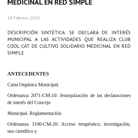
MEDICINAL EN RED SIMPLE
Programas
14 Febrero 2025
LEGISLACIÓN
DESCRIPCIÓN SINTÉTICA: SE DECLARA DE INTERÉS
Constitución Nacional
MUNICIPAL A LAS ACTIVIDADES QUE REALIZA CLUB
COOL CAT DE CULTIVO SOLIDARIO MEDICINAL EN RED
Constitución Provincial
SIMPLE
Carta Orgánica 2007
Reglamento Interno
ANTECEDENTES
Carta Orgánica Municipal.
Digesto
Ordenanza 2071-CM-10: Jerarquización de las declaraciones
Organigrama
de interés del Concejo
DOCUMENTOS
Municipal. Reglamentación.
Ordenanza 3190-CM-20: Acceso terapéutico, investigación,
Informes de Gestión
uso científico y
Proyectos Presentados