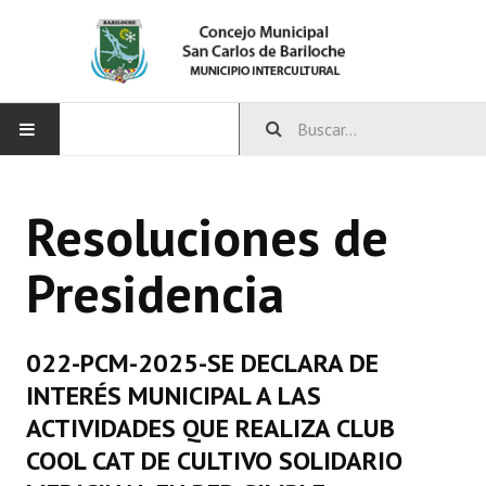
INICIO
Resoluciones de
CONCEJO
Presidencia
Bloques Políticos
Integrantes del Concejo
022-PCM-2025-SE DECLARA DE
Comisiones Permanentes
INTERÉS MUNICIPAL A LAS
Comisiones Especiales
ACTIVIDADES QUE REALIZA CLUB
COOL CAT DE CULTIVO SOLIDARIO
Concejales Mandato Cumplido