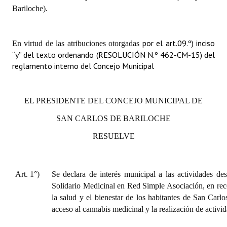
Bariloche).
Huéspedes de Honor - Registro
Antiguos Pobladores - Registro
por el art.09.º) inciso
En virtud de las atribuciones otorgadas
Reconocimientos - Registro
“y” del texto ordenando (RESOLUCIÓN N.º 462-CM-15) del
reglamento interno del Concejo Municipal
Bariloche, Municipio intercultural
Entrega de distinciones
EL PRESIDENTE DEL CONCEJO MUNICIPAL DE
REFORMA DE LA CARTA ORGÁNICA
SAN CARLOS DE BARILOCHE
RESUELVE
Art. 1°)
Se declara de interés municipal a las actividades de
Solidario Medicinal en Red Simple Asociación, en rec
la salud y el bienestar de los habitantes de San Carl
acceso al cannabis medicinal y la realización de activi