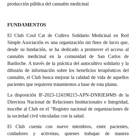
producción pública del cannabis medicinal
Dictámenes Asesoría Letrada
Actas de Sesión
FUNDAMENTOS
El Club Cool Cat de Cultivo Solidario Medicinal en Red
Informes de Unidad Coordinadora
Simple Asociación es una organización sin fines de lucro que,
desde su fundación, se ha dedicado a promover el acceso al
Ejecución Presupuestaria
cannabis medicinal en la comunidad de San Carlos de
Actas de Audiencias Públicas
Bariloche. A través de la práctica del autocultivo solidario y la
difusión de información sobre los beneficios terapéuticos del
NORMATIVA
cannabis, el Club busca mejorar la calidad de vida de aquellos
pacientes que requieren tratamientos a base de esta planta.
Comunicaciones
La disposición IF-2023-124198215-APN-DNRIEI#MS de la
Declaraciones
Directora Nacional de Relaciones Institucionales e Integridad,
inscribe al Club en el “Registro nacional de organizaciones de
Resoluciones
la sociedad civil vinculadas con la salud.
El Club cuenta con nueve miembros, entre pacientes,
Resoluciones de Presidencia
cuidadores y activistas, quienes trabajan de manera