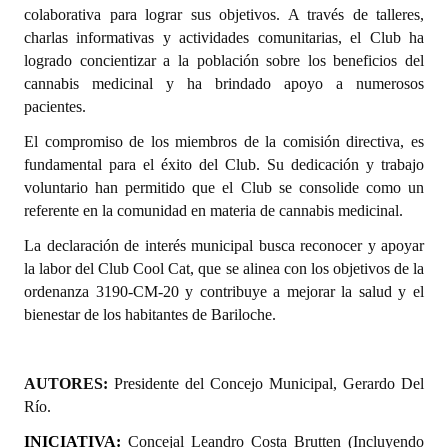
INSTITUCIONAL
colaborativa para lograr sus objetivos. A través de talleres,
charlas informativas y actividades comunitarias, el Club ha
Antiguos Pobladores
logrado concientizar a la población sobre los beneficios del
cannabis medicinal y ha brindado apoyo a numerosos
Noticias Destacadas
pacientes.
Registros y Distinciones
El compromiso de los miembros de la comisión directiva, es
fundamental para el éxito del Club. Su dedicación y trabajo
Datos Históricos
voluntario han permitido que el Club se consolide como un
referente en la comunidad en materia de cannabis medicinal.
Premio al Mérito - Registro
La declaración de interés municipal busca reconocer y apoyar
Audiencias Públicas - Registro
la labor del Club Cool Cat, que se alinea con los objetivos de la
ordenanza 3190-CM-20 y contribuye a mejorar la salud y el
Mujeres que Dejaron Huellas - Registro
bienestar de los habitantes de Bariloche.
Periodistas Decanos - Registro
AUTORES:
Presidente del Concejo Municipal, Gerardo Del
Ciudadano Ilustre - Registro
Río.
Banca del Vecino - Registro
INICIATIVA:
Concejal Leandro Costa Brutten (Incluyendo