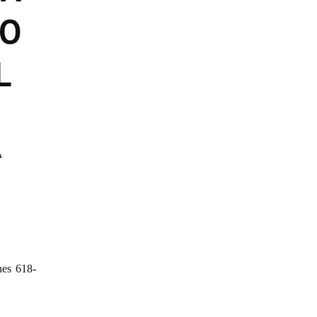
GO
L
A
nes 618-