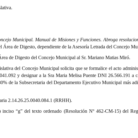
lativa.
cejo Municipal. Manual de Misiones y Funciones. Abroga resolucio
del Área de Digesto, dependiente de la Asesoría Letrada del Concejo Mu
rea de Digesto del Concejo Municipal al Sr. Mariano Matias Miró.
slativa del Concejo Municipal solicita que se formalice el acto adminis
.041.092 y designar a la Sra Maria Melisa Puente DNI 26.566.191 a c
80% de la Subsecretaria del Departamento Ejecutivo Municipal más adi
staria 2.14.26.25.0040.084.1 (RRHH).
9º) inciso “g” del texto ordenado (Resolución Nº 462-CM-15) del Re