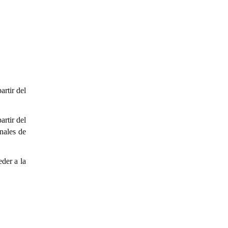
rtir del
rtir del
nales de
eder a la