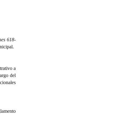
nes 618-
nicipal.
trativo a
argo del
cionales
glamento