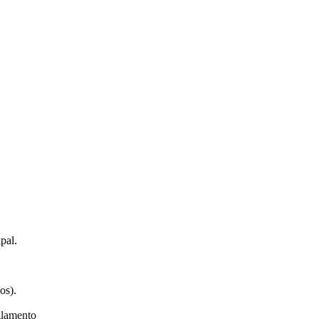
pal.
os).
glamento