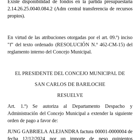
Existe disponibilidad de fondos en la partida presupuestaria
2.14.26.25.0040.084.2 (Adm central transferencia de recursos
Dictámenes Asesoría Letrada
propios).
Actas de Sesión
En virtud de las atribuciones otorgadas por el art. 09.º) inciso
Informes de Unidad Coordinadora
"f" del texto ordenado (RESOLUCIÓN N.º 462-CM-15) del
Ejecución Presupuestaria
reglamento interno del Concejo Municipal.
Actas de Audiencias Públicas
EL PRESIDENTE DEL CONCEJO MUNICIPAL DE
NORMATIVA
SAN CARLOS DE BARILOCHE
Comunicaciones
RESUELVE
Declaraciones
Art. 1.º) Se autoriza al Departamento Despacho y
Administración del Concejo Municipal a extender la siguiente
Resoluciones
orden de pago a favor de:
Resoluciones de Presidencia
JUNG GABRIELA ALEJANDRA factura 00001-0000004 de
fecha 12/12/2024
por un importe de peso quinientos