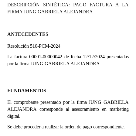
DESCRIPCIÓN SINTÉTICA: PAGO FACTURA A LA
Programas
FIRMA JUNG GABRIELA ALEJANDRA
LEGISLACIÓN
Constitución Nacional
ANTECEDENTES
Resolución 510-PCM-2024
Constitución Provincial
La factura 00001-00000042 de fecha 12/12/2024 presentadas
Carta Orgánica 2007
por la firma JUNG GABRIELA ALEJANDRA.
Reglamento Interno
Digesto
FUNDAMENTOS
Organigrama
El comprobante presentado por la firma JUNG GABRIELA
ALEJANDRA corresponde al asesoramiento en marketing
DOCUMENTOS
digital.
Informes de Gestión
Se debe proceder a realizar la orden de pago correspondiente.
Proyectos Presentados