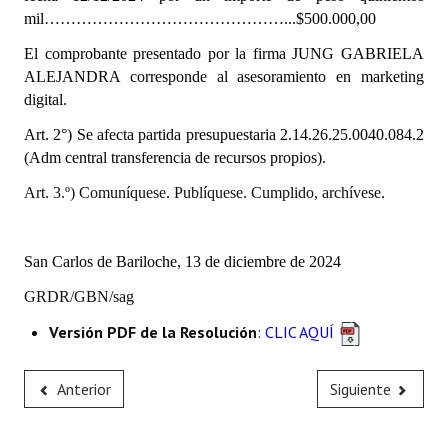
INSTITUCIONAL
mil………………………………………...$500.000,00
El comprobante presentado por la firma JUNG GABRIELA
Antiguos Pobladores
ALEJANDRA corresponde al asesoramiento en marketing
digital.
Noticias Destacadas
Art. 2°) Se afecta partida presupuestaria
2.14.26.25.0040.084.2
Registros y Distinciones
(Adm central transferencia de recursos propios).
Datos Históricos
Art. 3.º) Comuníquese. Publíquese. Cumplido, archívese.
Premio al Mérito - Registro
San Carlos de Bariloche, 13 de diciembre de 2024
Audiencias Públicas - Registro
GRDR/GBN/sag
Mujeres que Dejaron Huellas - Registro
Versión PDF de la Resolución
:
CLIC AQUÍ
Periodistas Decanos - Registro
Ciudadano Ilustre - Registro
Anterior
Siguiente
Banca del Vecino - Registro