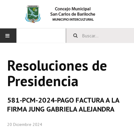
INICIO
Resoluciones de
CONCEJO
Presidencia
Bloques Políticos
Integrantes del Concejo
581-PCM-2024-PAGO FACTURA A LA
Comisiones Permanentes
FIRMA JUNG GABRIELA ALEJANDRA
Comisiones Especiales
20 Diciembre 2024
Concejales Mandato Cumplido