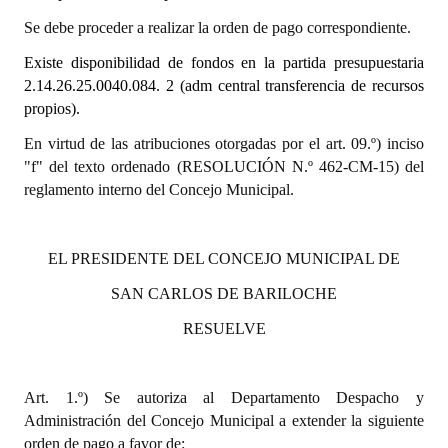
Se debe proceder a realizar la orden de pago correspondiente.
Dictámenes Asesoría Letrada
Existe disponibilidad de fondos en la partida presupuestaria
Actas de Sesión
2.14.26.25.0040.
084. 2 (adm central transferencia de recursos
propios).
Informes de Unidad Coordinadora
En virtud de las atribuciones otorgadas por el art. 09.º) inciso
Ejecución Presupuestaria
"f" del texto ordenado (RESOLUCIÓN N.º 462-CM-15) del
reglamento interno del Concejo Municipal.
Actas de Audiencias Públicas
NORMATIVA
EL PRESIDENTE DEL CONCEJO MUNICIPAL DE
Comunicaciones
SAN CARLOS DE BARILOCHE
RESUELVE
Declaraciones
Resoluciones
Art. 1.º) Se autoriza al Departamento Despacho y
Resoluciones de Presidencia
Administración del Concejo Municipal a extender la siguiente
orden de pago a favor de: