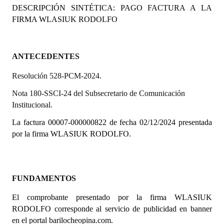
DESCRIPCIÓN SINTÉTICA: PAGO FACTURA A LA
Programas
FIRMA
WLASIUK RODOLFO
LEGISLACIÓN
Constitución Nacional
ANTECEDENTES
Resolución 528-PCM-2024.
Constitución Provincial
Nota 180-SSCI-24 del Subsecretario de Comunicación
Carta Orgánica 2007
Institucional.
Reglamento Interno
La factura 00007-000000822 de fecha 02/12/2024 presentada
por la firma
WLASIUK RODOLFO.
Digesto
Organigrama
FUNDAMENTOS
DOCUMENTOS
El comprobante presentado por la firma
WLASIUK
Informes de Gestión
RODOLFO
corresponde al servicio de publicidad en banner
en el portal barilocheopina.com.
Proyectos Presentados