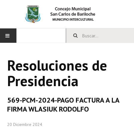
INICIO
Resoluciones de
CONCEJO
Presidencia
Bloques Políticos
Integrantes del Concejo
569-PCM-2024-PAGO FACTURA A LA
Comisiones Permanentes
FIRMA WLASIUK RODOLFO
Comisiones Especiales
20 Diciembre 2024
Concejales Mandato Cumplido