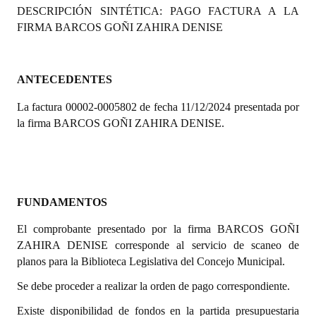
DESCRIPCIÓN SINTÉTICA: PAGO FACTURA A LA
Programas
FIRMA BARCOS GOÑI ZAHIRA DENISE
LEGISLACIÓN
Constitución Nacional
ANTECEDENTES
La factura 00002-0005802 de fecha 11/12/2024 presentada por
Constitución Provincial
la firma BARCOS GOÑI ZAHIRA DENISE.
Carta Orgánica 2007
Reglamento Interno
Digesto
FUNDAMENTOS
Organigrama
El comprobante presentado por la firma BARCOS GOÑI
ZAHIRA DENISE corresponde al servicio de scaneo de
DOCUMENTOS
planos para la Biblioteca Legislativa del Concejo Municipal.
Se debe proceder a realizar la orden de pago correspondiente.
Informes de Gestión
Existe disponibilidad de fondos en la partida presupuestaria
Proyectos Presentados