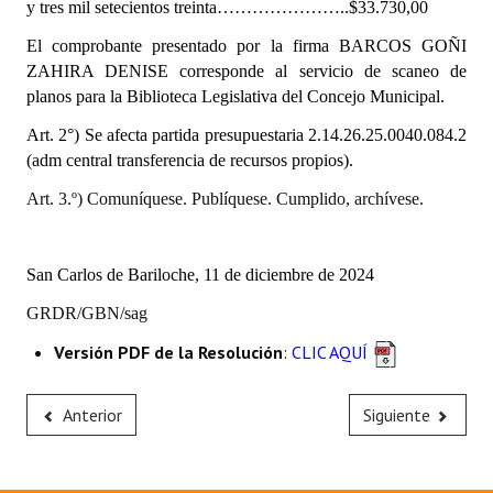
y tres mil setecientos treinta…………………..$33.730,00
INSTITUCIONAL
El comprobante presentado por la firma BARCOS GOÑI
Antiguos Pobladores
ZAHIRA DENISE corresponde al servicio de scaneo de
planos para la Biblioteca Legislativa del Concejo Municipal.
Noticias Destacadas
Art. 2°) Se afecta partida presupuestaria
2.14.26.25.0040.084.2
Registros y Distinciones
(adm central transferencia de recursos propios).
Art. 3.º) Comuníquese. Publíquese. Cumplido, archívese.
Datos Históricos
Premio al Mérito - Registro
San Carlos de Bariloche, 11 de diciembre de 2024
Audiencias Públicas - Registro
GRDR/GBN/sag
Mujeres que Dejaron Huellas - Registro
Versión PDF de la Resolución
:
CLIC AQUÍ
Periodistas Decanos - Registro
Anterior
Siguiente
Ciudadano Ilustre - Registro
Banca del Vecino - Registro