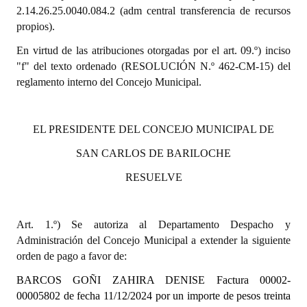
2.14.26.25.0040.084.2 (adm central transferencia de recursos
propios).
Dictámenes Asesoría Letrada
En virtud de las atribuciones otorgadas por el art. 09.º) inciso
Actas de Sesión
"f" del texto ordenado (RESOLUCIÓN N.º 462-CM-15) del
reglamento interno del Concejo Municipal.
Informes de Unidad Coordinadora
Ejecución Presupuestaria
EL PRESIDENTE DEL CONCEJO MUNICIPAL DE
Actas de Audiencias Públicas
SAN CARLOS DE BARILOCHE
NORMATIVA
RESUELVE
Comunicaciones
Art. 1.º) Se autoriza al Departamento Despacho y
Declaraciones
Administración del Concejo Municipal a extender la siguiente
orden de pago a favor de:
Resoluciones
BARCOS GOÑI ZAHIRA DENISE Factura 00002-
Resoluciones de Presidencia
00005802 de fecha 11/12/2024
por un importe de pesos
treinta