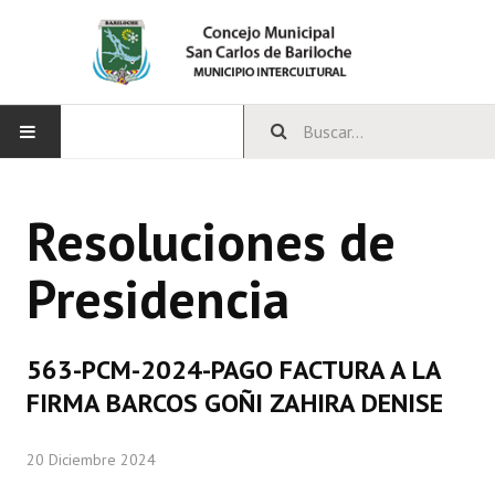
INICIO
Resoluciones de
CONCEJO
Presidencia
Bloques Políticos
Integrantes del Concejo
563-PCM-2024-PAGO FACTURA A LA
Comisiones Permanentes
FIRMA BARCOS GOÑI ZAHIRA DENISE
Comisiones Especiales
20 Diciembre 2024
Concejales Mandato Cumplido