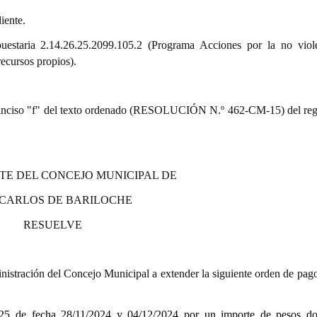
iente.
puestaria 2.14.26.25.2099.105.2 (Programa Acciones por la no viol
ecursos propios).
9.º) inciso "f" del texto ordenado (RESOLUCIÓN N.º 462-CM-15) del re
TE DEL CONCEJO MUNICIPAL DE
 CARLOS DE BARILOCHE
RESUELVE
istración del Concejo Municipal a extender la siguiente orden de pago
 de fecha 28/11/2024 y 04/12/2024
por un importe de pesos do