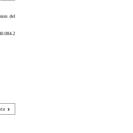
ion del
40.084.2
nte