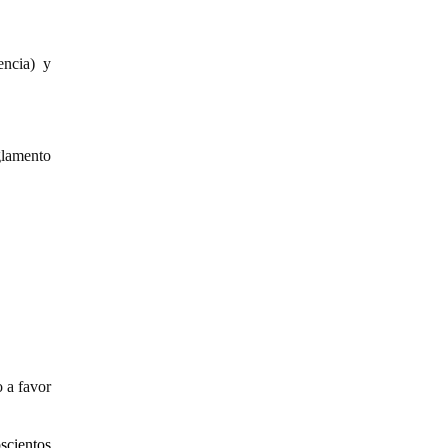
encia) y
glamento
 a favor
scientos