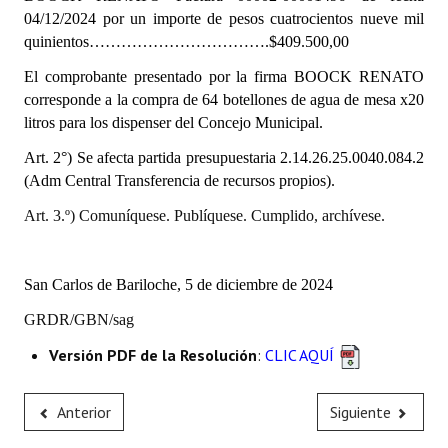
INSTITUCIONAL
04/12/2024
por un importe de pesos cuatrocientos nueve mil
quinientos…………………………….$409.500,00
Antiguos Pobladores
El comprobante presentado por la firma BOOCK RENATO
corresponde a la compra de 64 botellones de agua de mesa x20
Noticias Destacadas
litros para los dispenser del Concejo Municipal.
Registros y Distinciones
Art. 2°) Se afecta partida presupuestaria
2.14.26.25.0040.084.2
(Adm Central Transferencia de recursos propios).
Datos Históricos
Art. 3.º) Comuníquese. Publíquese. Cumplido, archívese.
Premio al Mérito - Registro
Audiencias Públicas - Registro
San Carlos de Bariloche, 5 de diciembre de 2024
Mujeres que Dejaron Huellas - Registro
GRDR/GBN/sag
Periodistas Decanos - Registro
Versión PDF de la Resolución
:
CLIC AQUÍ
Ciudadano Ilustre - Registro
Anterior
Siguiente
Banca del Vecino - Registro