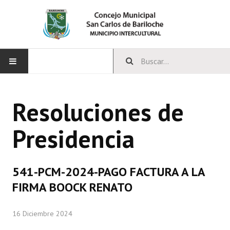
INICIO
Resoluciones de
CONCEJO
Presidencia
Bloques Políticos
Integrantes del Concejo
541-PCM-2024-PAGO FACTURA A LA
Comisiones Permanentes
FIRMA BOOCK RENATO
Comisiones Especiales
16 Diciembre 2024
Concejales Mandato Cumplido