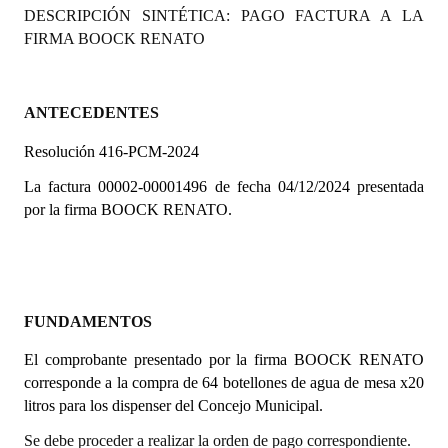
DESCRIPCIÓN SINTÉTICA: PAGO FACTURA A LA
Programas
FIRMA BOOCK RENATO
LEGISLACIÓN
Constitución Nacional
ANTECEDENTES
Resolución 416-PCM-2024
Constitución Provincial
La factura 00002-00001496 de fecha 04/12/2024 presentada
Carta Orgánica 2007
por la firma
BOOCK RENATO.
Reglamento Interno
Digesto
Organigrama
FUNDAMENTOS
El comprobante presentado por la firma BOOCK RENATO
DOCUMENTOS
corresponde a la compra de 64 botellones de agua de mesa x20
litros para los dispenser del Concejo Municipal.
Informes de Gestión
Se debe proceder a realizar la orden de pago correspondiente.
Proyectos Presentados