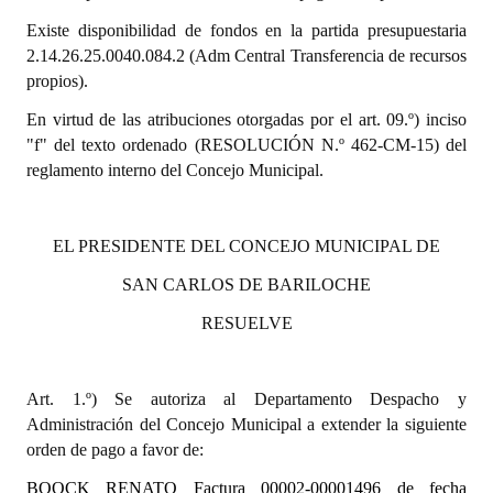
Existe disponibilidad de fondos en la partida presupuestaria
Dictámenes Asesoría Letrada
2.14.26.25.0040.084.2 (Adm Central Transferencia de recursos
propios).
Actas de Sesión
En virtud de las atribuciones otorgadas por el art. 09.º) inciso
Informes de Unidad Coordinadora
"f" del texto ordenado (RESOLUCIÓN N.º 462-CM-15) del
reglamento interno del Concejo Municipal.
Ejecución Presupuestaria
Actas de Audiencias Públicas
EL PRESIDENTE DEL CONCEJO MUNICIPAL DE
NORMATIVA
SAN CARLOS DE BARILOCHE
Comunicaciones
RESUELVE
Declaraciones
Art. 1.º) Se autoriza al Departamento Despacho y
Resoluciones
Administración del Concejo Municipal a extender la siguiente
orden de pago a favor de:
Resoluciones de Presidencia
BOOCK RENATO Factura 00002-00001496 de fecha