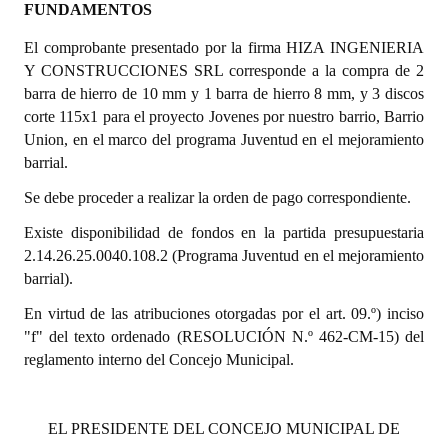
FUNDAMENTOS
Dictámenes Asesoría Letrada
El comprobante presentado por la firma HIZA INGENIERIA
Y CONSTRUCCIONES SRL corresponde a la compra de 2
Actas de Sesión
barra de hierro de 10 mm y 1 barra de hierro 8 mm, y 3 discos
corte 115x1 para el proyecto Jovenes por nuestro barrio, Barrio
Informes de Unidad Coordinadora
Union, en el marco del programa Juventud en el mejoramiento
barrial.
Ejecución Presupuestaria
Se debe proceder a realizar la orden de pago correspondiente.
Actas de Audiencias Públicas
Existe disponibilidad de fondos en la partida presupuestaria
NORMATIVA
2.14.26.25.0040.108.2 (Programa Juventud en el mejoramiento
barrial).
Comunicaciones
En virtud de las atribuciones otorgadas por el art. 09.º) inciso
Declaraciones
"f" del texto ordenado (RESOLUCIÓN N.º 462-CM-15) del
reglamento interno del Concejo Municipal.
Resoluciones
Resoluciones de Presidencia
EL PRESIDENTE DEL CONCEJO MUNICIPAL DE