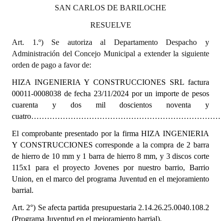
INSTITUCIONAL
SAN CARLOS DE BARILOCHE
RESUELVE
Antiguos Pobladores
Art. 1.º) Se autoriza al Departamento Despacho y
Noticias Destacadas
Administración del Concejo Municipal a extender la siguiente
orden de pago a favor de:
Registros y Distinciones
HIZA INGENIERIA Y CONSTRUCCIONES SRL
factura
Datos Históricos
00011-0008038 de fecha 23/11/2024
por un importe de pesos
cuarenta y dos mil doscientos noventa y
Premio al Mérito - Registro
cuatro……………………………………………………………………..
Audiencias Públicas - Registro
El comprobante presentado por la firma HIZA INGENIERIA
Y CONSTRUCCIONES corresponde a la compra de 2 barra
Mujeres que Dejaron Huellas - Registro
de hierro de 10 mm y 1 barra de hierro 8 mm, y 3 discos corte
115x1 para el proyecto Jovenes por nuestro barrio, Barrio
Periodistas Decanos - Registro
Union, en el marco del programa Juventud en el mejoramiento
barrial.
Ciudadano Ilustre - Registro
Art. 2°) Se afecta partida presupuestaria
2.14.26.25.0040.108.2
Banca del Vecino - Registro
(Programa Juventud en el mejoramiento barrial).