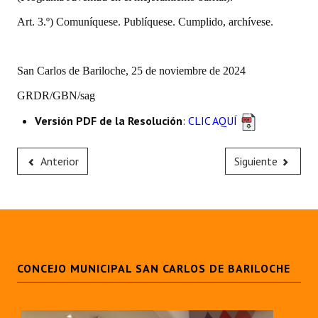
Huéspedes de Honor - Registro
Art. 3.º) Comuníquese. Publíquese. Cumplido, archívese.
Antiguos Pobladores - Registro
San Carlos de Bariloche, 25 de noviembre de 2024
Reconocimientos - Registro
GRDR/GBN/sag
Bariloche, Municipio intercultural
Versión PDF de la Resolución
:
CLIC AQUÍ
Entrega de distinciones
Anterior
Siguiente
REFORMA DE LA CARTA ORGÁNICA
CONCEJO MUNICIPAL SAN CARLOS DE BARILOCHE