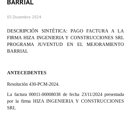
BARRIAL
Programas
05 Diciembre 2024
LEGISLACIÓN
DESCRIPCIÓN SINTÉTICA: PAGO FACTURA A LA
Constitución Nacional
FIRMA HIZA INGENIERIA Y CONSTRUCCIONES SRL
PROGRAMA JUVENTUD EN EL MEJORAMIENTO
Constitución Provincial
BARRIAL
Carta Orgánica 2007
Reglamento Interno
ANTECEDENTES
Digesto
Resolución 430-PCM-2024.
Organigrama
La factura 00011-00008038 de fecha 23/11/2024 presentada
por la firma HIZA INGENIERIA Y CONSTRUCCIONES
DOCUMENTOS
SRL
Informes de Gestión
Proyectos Presentados