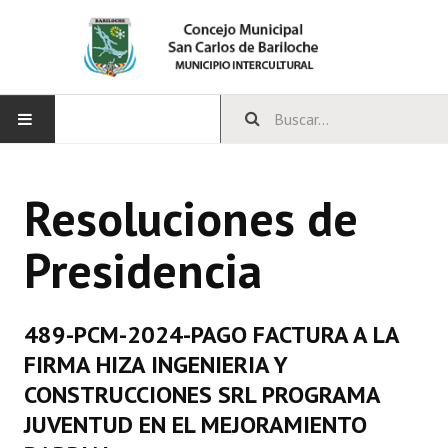
INICIO
Resoluciones de
CONCEJO
Presidencia
Bloques Políticos
Integrantes del Concejo
489-PCM-2024-PAGO FACTURA A LA
Comisiones Permanentes
FIRMA HIZA INGENIERIA Y
Comisiones Especiales
CONSTRUCCIONES SRL PROGRAMA
JUVENTUD EN EL MEJORAMIENTO
Concejales Mandato Cumplido