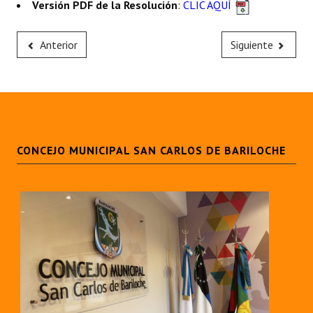
Versión PDF de la Resolución
:
CLIC AQUÍ
Huéspedes de Honor - Registro
Antiguos Pobladores - Registro
Anterior
Siguiente
Reconocimientos - Registro
Bariloche, Municipio intercultural
Entrega de distinciones
CONCEJO MUNICIPAL SAN CARLOS DE BARILOCHE
REFORMA DE LA CARTA ORGÁNICA