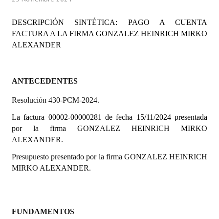
Programas
DESCRIPCIÓN SINTÉTICA: PAGO A CUENTA
LEGISLACIÓN
FACTURA A LA FIRMA GONZALEZ HEINRICH MIRKO
ALEXANDER
Constitución Nacional
Constitución Provincial
ANTECEDENTES
Carta Orgánica 2007
Resolución 430-PCM-2024.
Reglamento Interno
La factura 00002-00000281 de fecha 15/11/2024 presentada
por la firma
GONZALEZ HEINRICH MIRKO
Digesto
ALEXANDER.
Organigrama
Presupuesto presentado por la firma GONZALEZ HEINRICH
MIRKO ALEXANDER.
DOCUMENTOS
Informes de Gestión
FUNDAMENTOS
Proyectos Presentados