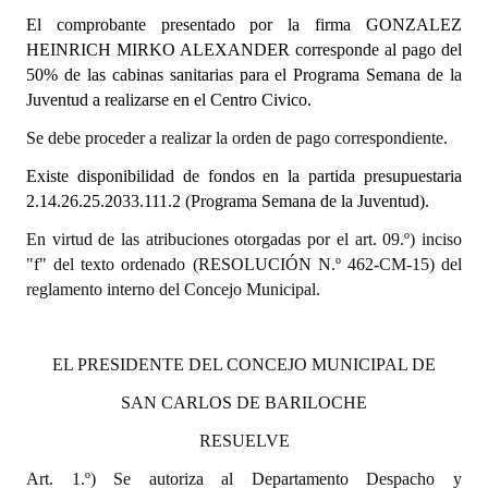
El comprobante presentado por la firma
GONZALEZ
Dictámenes Asesoría Letrada
HEINRICH MIRKO ALEXANDER
corresponde al pago del
50% de las cabinas sanitarias para el Programa Semana de la
Actas de Sesión
Juventud a realizarse en el Centro Civico.
Informes de Unidad Coordinadora
Se debe proceder a realizar la orden de pago correspondiente.
Existe disponibilidad de fondos en la partida presupuestaria
Ejecución Presupuestaria
2.14.26.25.2033.111.2
(Programa Semana de la Juventud).
Actas de Audiencias Públicas
En virtud de las atribuciones otorgadas por el art. 09.º) inciso
"f" del texto ordenado (RESOLUCIÓN N.º 462-CM-15) del
NORMATIVA
reglamento interno del Concejo Municipal.
Comunicaciones
Declaraciones
EL PRESIDENTE DEL CONCEJO MUNICIPAL DE
SAN CARLOS DE BARILOCHE
Resoluciones
RESUELVE
Resoluciones de Presidencia
Art. 1.º) Se autoriza al Departamento Despacho y