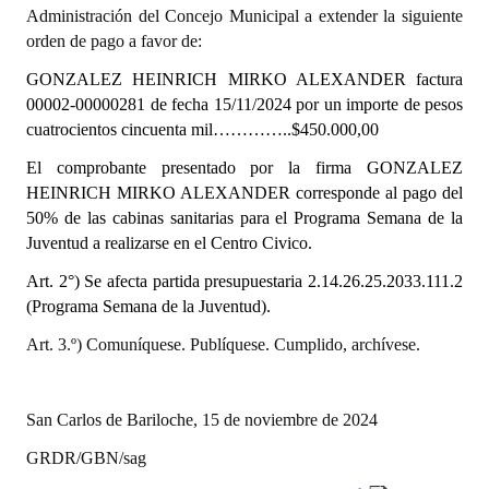
INSTITUCIONAL
Administración del Concejo Municipal a extender la siguiente
orden de pago a favor de:
Antiguos Pobladores
GONZALEZ HEINRICH MIRKO ALEXANDER factura
00002-00000281 de fecha 15/11/2024
por un importe de pesos
Noticias Destacadas
cuatrocientos cincuenta mil…………..$450.000,00
Registros y Distinciones
El comprobante presentado por la firma
GONZALEZ
HEINRICH MIRKO ALEXANDER
corresponde al pago del
Datos Históricos
50% de las cabinas sanitarias para el Programa Semana de la
Premio al Mérito - Registro
Juventud a realizarse en el Centro Civico.
Art. 2°) Se afecta partida presupuestaria
2.14.26.25.2033.111.2
Audiencias Públicas - Registro
(Programa Semana de la Juventud).
Mujeres que Dejaron Huellas - Registro
Art. 3.º) Comuníquese. Publíquese. Cumplido, archívese.
Periodistas Decanos - Registro
San Carlos de Bariloche, 15 de noviembre de 2024
Ciudadano Ilustre - Registro
GRDR/GBN/sag
Banca del Vecino - Registro