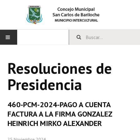
INICIO
Resoluciones de
CONCEJO
Presidencia
Bloques Políticos
Integrantes del Concejo
460-PCM-2024-PAGO A CUENTA
Comisiones Permanentes
FACTURA A LA FIRMA GONZALEZ
Comisiones Especiales
HEINRICH MIRKO ALEXANDER
Concejales Mandato Cumplido
25 Noviembre 2024