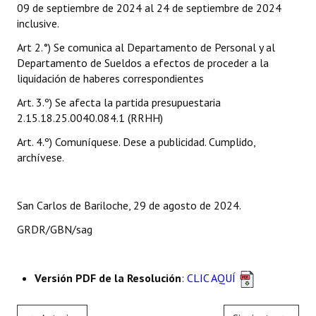
09 de septiembre de 2024 al 24 de septiembre de 2024
INSTITUCIONAL
inclusive.
Antiguos Pobladores
Art 2.°) Se comunica al Departamento de Personal y al
Departamento de Sueldos a efectos de proceder a la
Noticias Destacadas
liquidación de haberes correspondientes
Registros y Distinciones
Art. 3.º) Se afecta la partida presupuestaria
2.15.18.25.0040.084.1 (RRHH)
Datos Históricos
Art. 4.º) Comuníquese. Dese a publicidad. Cumplido,
archívese.
Premio al Mérito - Registro
Audiencias Públicas - Registro
San Carlos de Bariloche, 29 de agosto de 2024.
Mujeres que Dejaron Huellas - Registro
GRDR/GBN/sag
Periodistas Decanos - Registro
Ciudadano Ilustre - Registro
Versión PDF de la Resolución
:
CLIC AQUÍ
Banca del Vecino - Registro