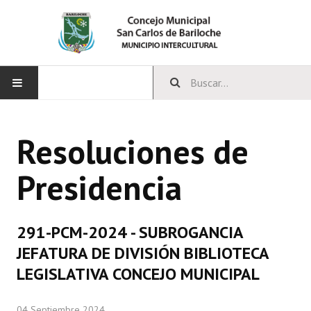
INICIO
Resoluciones de
CONCEJO
Presidencia
Bloques Políticos
Integrantes del Concejo
291-PCM-2024 - SUBROGANCIA
Comisiones Permanentes
JEFATURA DE DIVISIÓN BIBLIOTECA
Comisiones Especiales
LEGISLATIVA CONCEJO MUNICIPAL
Concejales Mandato Cumplido
04 Septiembre 2024