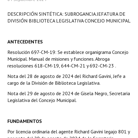
Programas
DESCRIPCIÓN SINTÉTICA: SUBROGANCIA JEFATURA DE
LEGISLACIÓN
DIVISIÓN BIBLIOTECA LEGISLATIVA CONCEJO MUNICIPAL
Constitución Nacional
ANTECEDENTES
Constitución Provincial
Resolución 697-CM-19: Se establece organigrama Concejo
Municipal. Manual de misiones y funciones. Abroga
Carta Orgánica 2007
resoluciones 618-CM-19, 644-CM-21 y 692-CM-23 .
Reglamento Interno
Nota del 28 de agosto de 2024 del Richard Gavini, Jefe a
cargo de la División de Biblioteca Legislativa.
Digesto
Nota del 29 de agosto de 2024 de Gisela Negro, Secretaria
Organigrama
Legislativa del Concejo Municipal.
DOCUMENTOS
FUNDAMENTOS
Informes de Gestión
Por licencia ordinaria del agente Richard Gavini legajo 801 y
Proyectos Presentados