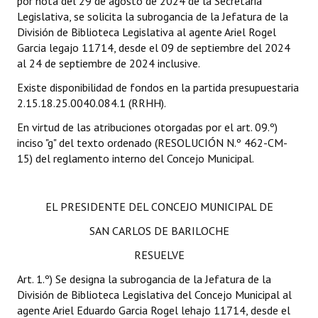
por nota del 29 de agosto de 2024 de la Secretaria
Legislativa, se solicita la subrogancia de la Jefatura de la
Dictámenes Asesoría Letrada
División de Biblioteca Legislativa al agente Ariel Rogel
Garcia legajo 11714, desde el 09 de septiembre del 2024
Actas de Sesión
al 24 de septiembre de 2024 inclusive.
Existe disponibilidad de fondos en la partida presupuestaria
Informes de Unidad Coordinadora
2.15.18.25.0040.084.1 (RRHH).
Ejecución Presupuestaria
En virtud de las atribuciones otorgadas por el art. 09.º)
inciso "g" del texto ordenado (RESOLUCIÓN N.º 462-CM-
Actas de Audiencias Públicas
15) del reglamento interno del Concejo Municipal.
NORMATIVA
EL PRESIDENTE DEL CONCEJO MUNICIPAL DE
Comunicaciones
SAN CARLOS DE BARILOCHE
Declaraciones
RESUELVE
Resoluciones
Art. 1.º) Se designa la subrogancia de la Jefatura de la
División de Biblioteca Legislativa del Concejo Municipal al
Resoluciones de Presidencia
agente Ariel Eduardo Garcia Rogel lehajo 11714, desde el