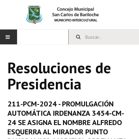
INICIO
Resoluciones de
CONCEJO
Presidencia
Bloques Políticos
Integrantes del Concejo
211-PCM-2024 - PROMULGACIÓN
Comisiones Permanentes
AUTOMÁTICA IRDENANZA 3454-CM-
Comisiones Especiales
24 SE ASIGNA EL NOMBRE ALFREDO
ESQUERRA AL MIRADOR PUNTO
Concejales Mandato Cumplido