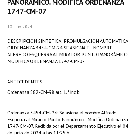
PANORAMICO. MODIFICA ORDENANZA
Programas
1747-CM-07
LEGISLACIÓN
10 Julio 2024
Constitución Nacional
DESCRIPCIÓN SINTÉTICA: PROMULGACIÓN AUTOMÁTICA
Constitución Provincial
ORDENANZA 3454-CM-24 SE ASIGNA EL NOMBRE
ALFREDO ESQUERRA AL MIRADOR PUNTO PANORÁMICO.
Carta Orgánica 2007
MODIFICA ORDENANZA 1747-CM-07
Reglamento Interno
ANTECEDENTES
Digesto
Ordenanza 882-CM-98 art. 1.° inc b.
Organigrama
DOCUMENTOS
Ordenanza 3454-CM-24: Se asigna el nombre Alfredo
Esquerra al Mirador Punto Panorámico. Modifica Ordenanza
Informes de Gestión
1747-CM-07. Recibida por el Departamento Ejecutivo el 04
de junio de 2024 a las 11:25 h.
Proyectos Presentados