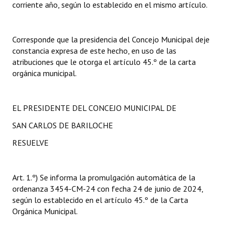
corriente año, según lo establecido en el mismo artículo.
INSTITUCIONAL
Antiguos Pobladores
Corresponde que la presidencia del Concejo Municipal deje
constancia expresa de este hecho, en uso de las
Noticias Destacadas
atribuciones que le otorga el artículo 45.º de la carta
Registros y Distinciones
orgánica municipal.
Datos Históricos
EL PRESIDENTE DEL CONCEJO MUNICIPAL DE
Premio al Mérito - Registro
SAN CARLOS DE BARILOCHE
Audiencias Públicas - Registro
RESUELVE
Mujeres que Dejaron Huellas - Registro
Periodistas Decanos - Registro
Art. 1.º) Se informa la promulgación automática de la
ordenanza 3454-CM-24 con fecha 24 de junio de 2024,
Ciudadano Ilustre - Registro
según lo establecido en el artículo 45.º de la Carta
Orgánica Municipal.
Banca del Vecino - Registro