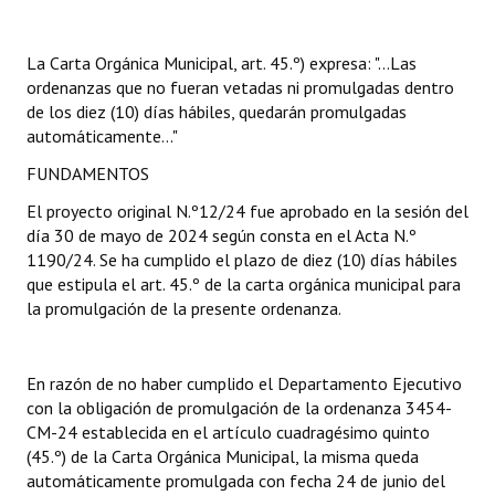
Dictámenes Asesoría Letrada
La Carta Orgánica Municipal, art. 45.º) expresa: "...Las
ordenanzas que no fueran vetadas ni promulgadas dentro
Actas de Sesión
de los diez (10) días hábiles, quedarán promulgadas
automáticamente..."
Informes de Unidad Coordinadora
FUNDAMENTOS
Ejecución Presupuestaria
El proyecto original N.º12/24 fue aprobado en la sesión del
Actas de Audiencias Públicas
día 30 de mayo de 2024 según consta en el Acta N.º
1190/24. Se ha cumplido el plazo de diez (10) días hábiles
NORMATIVA
que estipula el art. 45.º de la carta orgánica municipal para
la promulgación de la presente ordenanza.
Comunicaciones
Declaraciones
En razón de no haber cumplido el Departamento Ejecutivo
con la obligación de promulgación de la ordenanza 3454-
Resoluciones
CM-24 establecida en el artículo cuadragésimo quinto
(45.º) de la Carta Orgánica Municipal, la misma queda
Resoluciones de Presidencia
automáticamente promulgada con fecha 24 de junio del