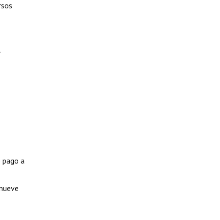
rsos
l
e pago a
 nueve