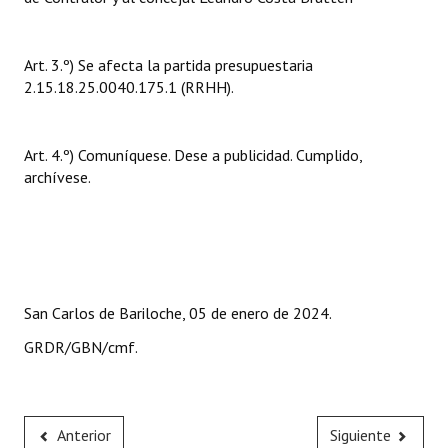
Huéspedes de Honor - Registro
Antiguos Pobladores - Registro
Art. 3.º) Se afecta la partida presupuestaria
2.15.18.25.0040.175.1 (RRHH).
Reconocimientos - Registro
Bariloche, Municipio intercultural
Art. 4.º) Comuníquese. Dese a publicidad. Cumplido,
archívese.
Entrega de distinciones
REFORMA DE LA CARTA ORGÁNICA
San Carlos de Bariloche, 05 de enero de 2024.
GRDR/GBN/cmf.
Anterior
Siguiente