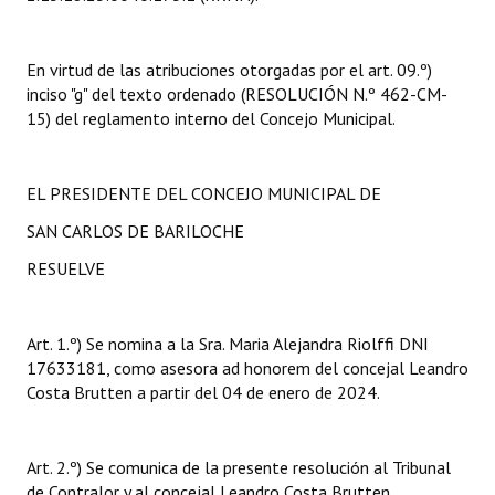
INSTITUCIONAL
Antiguos Pobladores
En virtud de las atribuciones otorgadas por el art. 09.º)
inciso "g" del texto ordenado (RESOLUCIÓN N.º 462-CM-
Noticias Destacadas
15) del reglamento interno del Concejo Municipal.
Registros y Distinciones
EL PRESIDENTE DEL CONCEJO MUNICIPAL DE
Datos Históricos
SAN CARLOS DE BARILOCHE
Premio al Mérito - Registro
RESUELVE
Audiencias Públicas - Registro
Mujeres que Dejaron Huellas - Registro
Art. 1.º) Se nomina a la Sra. Maria Alejandra Riolffi DNI
17633181, como asesora ad honorem del concejal Leandro
Periodistas Decanos - Registro
Costa Brutten a partir del 04 de enero de 2024.
Ciudadano Ilustre - Registro
Art. 2.º) Se comunica de la presente resolución al Tribunal
Banca del Vecino - Registro
de Contralor y al concejal Leandro Costa Brutten