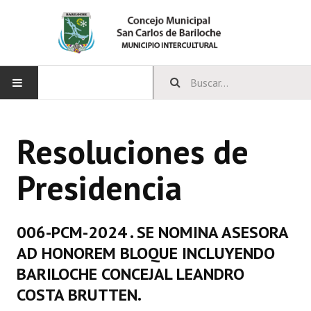
INICIO
Resoluciones de
CONCEJO
Presidencia
Bloques Políticos
Integrantes del Concejo
006-PCM-2024 . SE NOMINA ASESORA
Comisiones Permanentes
AD HONOREM BLOQUE INCLUYENDO
Comisiones Especiales
BARILOCHE CONCEJAL LEANDRO
COSTA BRUTTEN.
Concejales Mandato Cumplido