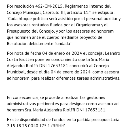
Por resolución 462-CM-2015, Reglamento Interno del
Dictámenes Asesoría Letrada
Concejo Municipal, Capítulo III, artículo 11.º se estipula :
“Cada bloque político será asistido por el personal auxiliar y
Actas de Sesión
los asesores rentados fijados por el Organigrama y el
Presupuesto del Concejo, y por los asesores ad honorem
Informes de Unidad Coordinadora
que nominen ante el cuerpo mediante proyecto de
Resolución debidamente fundada¨.
Ejecución Presupuestaria
Por nota de fecha 04 de enero de 2024 el concejal Leandro
Actas de Audiencias Públicas
Costa Brutten pone en conocimiento que la Sra. Maria
Alejandra Riolffi DNI 17633181 concurrirá al Concejo
NORMATIVA
Municipal, desde el día 04 de enero de 2024, como asesora
ad honorem, para realizar diferentes tareas administrativas.
Comunicaciones
Declaraciones
En consecuencia, se procede a realizar las gestiones
administrativas pertinentes para designar como asesora ad
Resoluciones
honorem Sra. Maria Alejandra Riolffi DNI 17633181.
Resoluciones de Presidencia
Existe disponibilidad de fondos en la partida presupuestaria
2.15.18.25.0040.175.1 (RRHH).