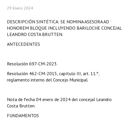
Programas
29 Enero 2024
LEGISLACIÓN
DESCRIPCIÓN SINTÉTICA: SE NOMINA ASESORA AD
HONOREM BLOQUE INCLUYENDO BARILOCHE CONCEJAL
Constitución Nacional
LEANDRO COSTA BRUTTEN.
ANTECEDENTES
Constitución Provincial
Carta Orgánica 2007
Resolución 697-CM-2023.
Reglamento Interno
Resolución 462-CM-2015, capítulo III, art. 11.º,
Digesto
reglamento interno del Concejo Municipal.
Organigrama
Nota de fecha 04 enero de 2024 del concejal Leandro
DOCUMENTOS
Costa Brutten.
FUNDAMENTOS
Informes de Gestión
Proyectos Presentados