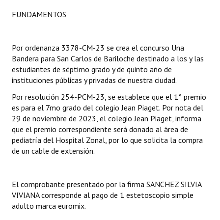
FUNDAMENTOS
Dictámenes Asesoría Letrada
Actas de Sesión
Por ordenanza 3378-CM-23 se crea el concurso Una
Bandera para San Carlos de Bariloche destinado a los y las
Informes de Unidad Coordinadora
estudiantes de séptimo grado y de quinto año de
instituciones públicas y privadas de nuestra ciudad.
Ejecución Presupuestaria
Por resolución 254-PCM-23, se establece que el 1° premio
Actas de Audiencias Públicas
es para el 7mo grado del colegio Jean Piaget. Por nota del
29 de noviembre de 2023, el colegio Jean Piaget, informa
NORMATIVA
que el premio correspondiente será donado al área de
pediatría del Hospital Zonal, por lo que solicita la compra
Comunicaciones
de un cable de extensión.
Declaraciones
El comprobante presentado por la firma SANCHEZ SILVIA
Resoluciones
VIVIANA corresponde al pago de 1 estetoscopio simple
Resoluciones de Presidencia
adulto marca euromix.