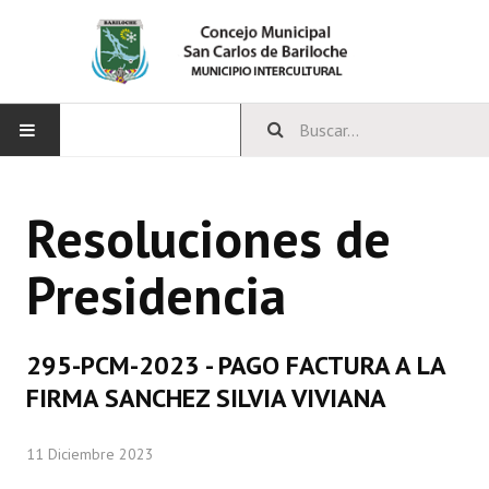
INICIO
Resoluciones de
CONCEJO
Presidencia
Bloques Políticos
Integrantes del Concejo
295-PCM-2023 - PAGO FACTURA A LA
Comisiones Permanentes
FIRMA SANCHEZ SILVIA VIVIANA
Comisiones Especiales
11 Diciembre 2023
Concejales Mandato Cumplido