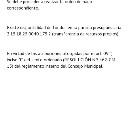
Se debe proceder a realizar la orden de pago
INSTITUCIONAL
correspondiente.
Antiguos Pobladores
Existe disponibilidad de fondos en la partida presupuestaria
Noticias Destacadas
2.15.18.25.0040.175.2 (transferencia de recursos propios).
Registros y Distinciones
Datos Históricos
En virtud de las atribuciones otorgadas por el art. 09.º)
inciso "f" del texto ordenado (RESOLUCIÓN N.º 462-CM-
Premio al Mérito - Registro
15) del reglamento interno del Concejo Municipal.
Audiencias Públicas - Registro
Mujeres que Dejaron Huellas - Registro
Periodistas Decanos - Registro
Ciudadano Ilustre - Registro
Banca del Vecino - Registro