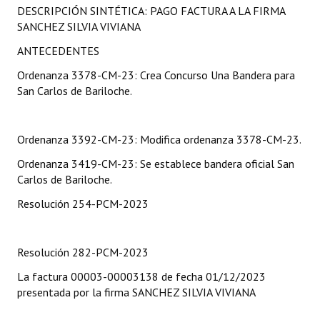
DESCRIPCIÓN SINTÉTICA: PAGO FACTURA A LA FIRMA
Programas
SANCHEZ SILVIA VIVIANA
LEGISLACIÓN
ANTECEDENTES
Ordenanza 3378-CM-23: Crea Concurso Una Bandera para
Constitución Nacional
San Carlos de Bariloche.
Constitución Provincial
Carta Orgánica 2007
Ordenanza 3392-CM-23: Modifica ordenanza 3378-CM-23.
Ordenanza 3419-CM-23: Se establece bandera oficial San
Reglamento Interno
Carlos de Bariloche.
Digesto
Resolución 254-PCM-2023
Organigrama
Resolución 282-PCM-2023
DOCUMENTOS
La factura 00003-00003138 de fecha 01/12/2023
Informes de Gestión
presentada por la firma SANCHEZ SILVIA VIVIANA
Proyectos Presentados