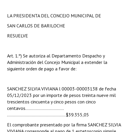
Huéspedes de Honor - Registro
LA PRESIDENTA DEL CONCEJO MUNICIPAL DE
Antiguos Pobladores - Registro
SAN CARLOS DE BARILOCHE
Reconocimientos - Registro
RESUELVE
Bariloche, Municipio intercultural
Entrega de distinciones
Art. 1.º) Se autoriza al Departamento Despacho y
Administración del Concejo Municipal a extender la
REFORMA DE LA CARTA ORGÁNICA
siguiente orden de pago a favor de:
SANCHEZ SILVIA VIVIANA l 00003-00003138 de fecha
05/12/2023 por un importe de pesos treinta nueve mil
trescientos cincuenta y cinco pesos con cinco
centavos…………………………...
…………………………………………..$39.355,05
El comprobante presentado por la firma SANCHEZ SILVIA
VIVIANA corresponde al pago de 1 estetoscopio simple