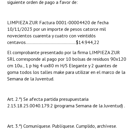
siguiente orden de pago a favor de:
INSTITUCIONAL
Antiguos Pobladores
LIMPIEZA ZUR Factura 0001-00004420 de fecha
10/11/2023 por un importe de pesos catorce mil
Noticias Destacadas
novecientos cuarenta y cuatro con veintidós
centavos…………………………………...$14.944,22
Registros y Distinciones
El comprobante presentado por la firma LIMPIEZA ZUR
Datos Históricos
SRL corresponde al pago por 10 bolsas de residuos 90x120
cm 10u., 1 p hig 4 ux80 m H/S Elegante y 2 guantes de
Premio al Mérito - Registro
goma todos los talles make para utilizar en el marco de la
Semana de la Juventud.
Audiencias Públicas - Registro
Mujeres que Dejaron Huellas - Registro
Art. 2.º) Se afecta partida presupuestaria
Periodistas Decanos - Registro
2.15.18.25.0040.179.2 (programa Semana de la Juventud) .
Ciudadano Ilustre - Registro
Art. 3.º) Comuníquese. Publíquese. Cumplido, archívese.
Banca del Vecino - Registro