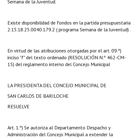
Semana de la Juventud.
Dictámenes Asesoría Letrada
Existe disponibilidad de fondos en la partida presupuestaria
Actas de Sesión
2.15.18.25.0040.179.2 ( programa Semana de la Juventud) .
Informes de Unidad Coordinadora
En virtud de las atribuciones otorgadas por el art. 09.º)
Ejecución Presupuestaria
inciso "f" del texto ordenado (RESOLUCIÓN N.º 462-CM-
Actas de Audiencias Públicas
15) del reglamento interno del Concejo Municipal
NORMATIVA
LA PRESIDENTA DEL CONCEJO MUNICIPAL DE
Comunicaciones
SAN CARLOS DE BARILOCHE
Declaraciones
RESUELVE
Resoluciones
Art. 1.º) Se autoriza al Departamento Despacho y
Resoluciones de Presidencia
Administración del Concejo Municipal a extender la