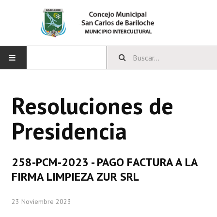
INICIO
Resoluciones de
CONCEJO
Presidencia
Bloques Políticos
Integrantes del Concejo
258-PCM-2023 - PAGO FACTURA A LA
Comisiones Permanentes
FIRMA LIMPIEZA ZUR SRL
Comisiones Especiales
23 Noviembre 2023
Concejales Mandato Cumplido