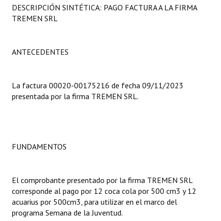
DESCRIPCIÓN SINTÉTICA: PAGO FACTURA A LA FIRMA
Programas
TREMEN SRL
LEGISLACIÓN
ANTECEDENTES
Constitución Nacional
Constitución Provincial
La factura 00020-00175216 de fecha 09/11/2023
Carta Orgánica 2007
presentada por la firma TREMEN SRL.
Reglamento Interno
Digesto
FUNDAMENTOS
Organigrama
DOCUMENTOS
El comprobante presentado por la firma TREMEN SRL
corresponde al pago por 12 coca cola por 500 cm3 y 12
Informes de Gestión
acuarius por 500cm3, para utilizar en el marco del
programa Semana de la Juventud.
Proyectos Presentados