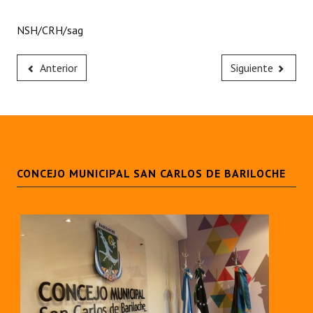
Huéspedes de Honor - Registro
NSH/CRH/sag
Antiguos Pobladores - Registro
Anterior
Siguiente
Reconocimientos - Registro
Bariloche, Municipio intercultural
Entrega de distinciones
REFORMA DE LA CARTA ORGÁNICA
CONCEJO MUNICIPAL SAN CARLOS DE BARILOCHE