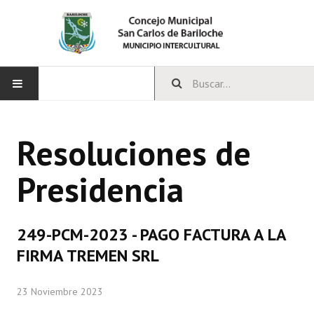
INICIO
Resoluciones de
CONCEJO
Presidencia
Bloques Políticos
Integrantes del Concejo
249-PCM-2023 - PAGO FACTURA A LA
Comisiones Permanentes
FIRMA TREMEN SRL
Comisiones Especiales
23 Noviembre 2023
Concejales Mandato Cumplido