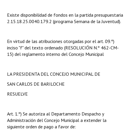
Dictámenes Asesoría Letrada
Existe disponibilidad de fondos en la partida presupuestaria
2.15.18.25.0040.179.2 (programa Semana de la Juventud).
Actas de Sesión
Informes de Unidad Coordinadora
En virtud de las atribuciones otorgadas por el art. 09.º)
inciso "f" del texto ordenado (RESOLUCIÓN N.º 462-CM-
Ejecución Presupuestaria
15) del reglamento interno del Concejo Municipal
Actas de Audiencias Públicas
NORMATIVA
LA PRESIDENTA DEL CONCEJO MUNICIPAL DE
SAN CARLOS DE BARILOCHE
Comunicaciones
RESUELVE
Declaraciones
Resoluciones
Art. 1.º) Se autoriza al Departamento Despacho y
Administración del Concejo Municipal a extender la
Resoluciones de Presidencia
siguiente orden de pago a favor de: