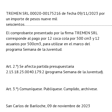
INSTITUCIONAL
TREMEN SRL 00020-00175216 de fecha 09/11/2023 por
Antiguos Pobladores
un importe de pesos nueve mil
seiscientos………………………………………………………………………………..
Noticias Destacadas
El comprobante presentado por la firma TREMEN SRL
Registros y Distinciones
corresponde al pago por 12 coca cola por 500 cm3 y 12
acuarios por 500cm3, para utilizar en el marco del
Datos Históricos
programa Semana de la Juventud.
Premio al Mérito - Registro
Audiencias Públicas - Registro
Art. 2.º) Se afecta partida presupuestaria
2.15.18.25.0040.179.2 (programa Semana de la Juventud).
Mujeres que Dejaron Huellas - Registro
Periodistas Decanos - Registro
Art. 3.º) Comuníquese. Publíquese. Cumplido, archívese.
Ciudadano Ilustre - Registro
San Carlos de Bariloche, 09 de noviembre de 2023
Banca del Vecino - Registro