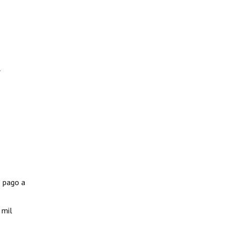
l
e pago a
 mil