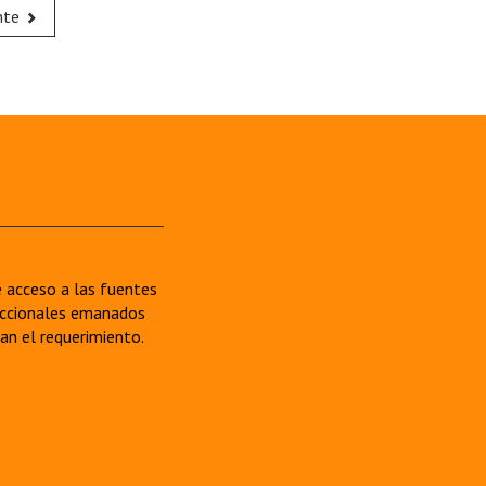
nte
re acceso a las fuentes
sdiccionales emanados
van el requerimiento.