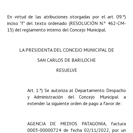
INSTITUCIONAL
En virtud de las atribuciones otorgadas por el art. 09.º)
Antiguos Pobladores
inciso "f" del texto ordenado (RESOLUCIÓN N.º 462-CM-
15) del reglamento interno del Concejo Municipal.
Noticias Destacadas
Registros y Distinciones
LA PRESIDENTA DEL CONCEJO MUNICIPAL DE
Datos Históricos
SAN CARLOS DE BARILOCHE
Premio al Mérito - Registro
RESUELVE
Audiencias Públicas - Registro
Art. 1.º) Se autoriza al Departamento Despacho
Mujeres que Dejaron Huellas - Registro
y Administración del Concejo Municipal a
Periodistas Decanos - Registro
extender la siguiente orden de pago a favor de:
Ciudadano Ilustre - Registro
AGENCIA DE MEDIOS PATAGONIA, factura
Banca del Vecino - Registro
0003-00000724 de fecha 02/11/2022, por un