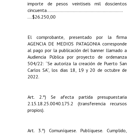
importe de pesos veintiseis mil doscientos
Huéspedes de Honor - Registro
cincuenta………………...…….……....……………………..
….$26.250,00
Antiguos Pobladores - Registro
Reconocimientos - Registro
El comprobante, presentado por la firma
Bariloche, Municipio intercultural
AGENCIA DE MEDIOS PATAGONIA corresponde
al pago por la publicación del banner llamado a
Entrega de distinciones
Audiencia Pública por proyecto de ordenanza
504/22: “Se autoriza la creación de Puerto San
REFORMA DE LA CARTA ORGÁNICA
Carlos SA”, los dias 18, 19 y 20 de octubre de
2022.
Art. 2.º) Se afecta partida presupuestaria
2.15.18.25.0040.175.2 (transferencia recursos
propios).
Art. 3.º) Comuníquese. Publíquese. Cumplido,