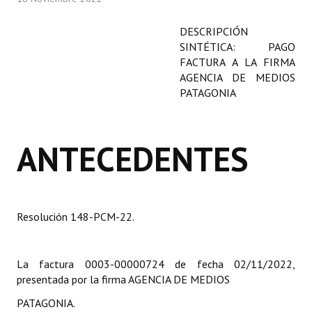
Programas
DESCRIPCIÓN
LEGISLACIÓN
SINTÉTICA: PAGO
FACTURA A LA FIRMA
AGENCIA DE MEDIOS
Constitución Nacional
PATAGONIA
Constitución Provincial
Carta Orgánica 2007
ANTECEDENTES
Reglamento Interno
Digesto
Resolución 148-PCM-22.
Organigrama
DOCUMENTOS
La factura 0003-00000724 de fecha 02/11/2022,
presentada por la firma AGENCIA DE MEDIOS
Informes de Gestión
PATAGONIA.
Proyectos Presentados