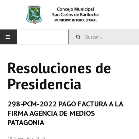
INICIO
Resoluciones de
CONCEJO
Presidencia
Bloques Políticos
Integrantes del Concejo
298-PCM-2022 PAGO FACTURA A LA
Comisiones Permanentes
FIRMA AGENCIA DE MEDIOS
Comisiones Especiales
PATAGONIA
Concejales Mandato Cumplido
18 Noviembre 2022