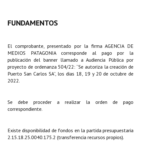
Dictámenes Asesoría Letrada
FUNDAMENTOS
Actas de Sesión
Informes de Unidad Coordinadora
El comprobante, presentado por la firma AGENCIA DE
Ejecución Presupuestaria
MEDIOS PATAGONIA corresponde al pago por la
publicación del banner llamado a Audiencia Pública por
Actas de Audiencias Públicas
proyecto de ordenanza 504/22: “Se autoriza la creación de
Puerto San Carlos SA”, los dias 18, 19 y 20 de octubre de
NORMATIVA
2022.
Comunicaciones
Se debe proceder a realizar la orden de pago
Declaraciones
correspondiente.
Resoluciones
Existe disponibilidad de fondos en la partida presupuestaria
Resoluciones de Presidencia
2.15.18.25.0040.175.2 (transferencia recursos propios).