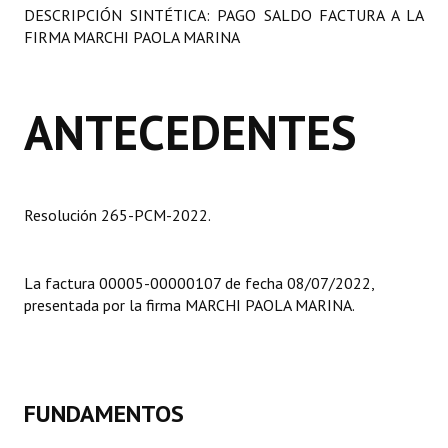
DESCRIPCIÓN SINTÉTICA: PAGO SALDO FACTURA A LA
Programas
FIRMA MARCHI PAOLA MARINA
LEGISLACIÓN
ANTECEDENTES
Constitución Nacional
Constitución Provincial
Carta Orgánica 2007
Resolución 265-PCM-2022.
Reglamento Interno
Digesto
La factura 00005-00000107 de fecha 08/07/2022,
presentada por la firma MARCHI PAOLA MARINA.
Organigrama
DOCUMENTOS
Informes de Gestión
FUNDAMENTOS
Proyectos Presentados