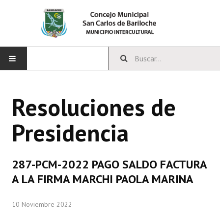
INICIO
Resoluciones de
CONCEJO
Presidencia
Bloques Políticos
Integrantes del Concejo
287-PCM-2022 PAGO SALDO FACTURA
Comisiones Permanentes
A LA FIRMA MARCHI PAOLA MARINA
Comisiones Especiales
10 Noviembre 2022
Concejales Mandato Cumplido