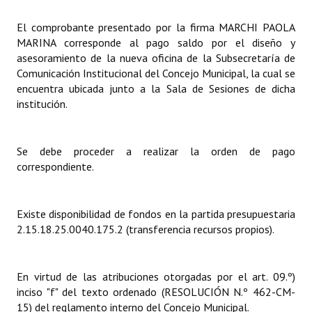
El comprobante presentado por la firma MARCHI PAOLA
Dictámenes Asesoría Letrada
MARINA corresponde al pago saldo por el diseño y
Actas de Sesión
asesoramiento de la nueva oficina de la Subsecretaría de
Comunicación Institucional del Concejo Municipal, la cual se
Informes de Unidad Coordinadora
encuentra ubicada junto a la Sala de Sesiones de dicha
institución.
Ejecución Presupuestaria
Actas de Audiencias Públicas
Se debe proceder a realizar la orden de pago
correspondiente.
NORMATIVA
Comunicaciones
Existe disponibilidad de fondos en la partida presupuestaria
2.15.18.25.0040.175.2 (transferencia recursos propios).
Declaraciones
Resoluciones
En virtud de las atribuciones otorgadas por el art. 09.º)
Resoluciones de Presidencia
inciso "f" del texto ordenado (RESOLUCIÓN N.º 462-CM-
15) del reglamento interno del Concejo Municipal.