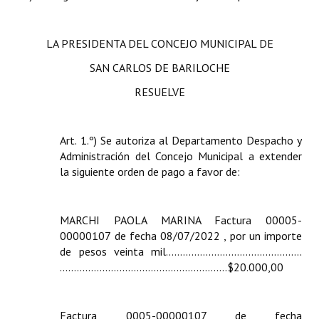
INSTITUCIONAL
Antiguos Pobladores
LA PRESIDENTA DEL CONCEJO MUNICIPAL DE
SAN CARLOS DE BARILOCHE
Noticias Destacadas
RESUELVE
Registros y Distinciones
Datos Históricos
Art. 1.º) Se autoriza al Departamento Despacho y
Administración del Concejo Municipal a extender
Premio al Mérito - Registro
la siguiente orden de pago a favor de:
Audiencias Públicas - Registro
Mujeres que Dejaron Huellas - Registro
MARCHI PAOLA MARINA Factura 00005-
00000107 de fecha 08/07/2022 , por un importe
Periodistas Decanos - Registro
de pesos veinta mil………..……………………………....
……………………...…………...……………..$20.000,00
Ciudadano Ilustre - Registro
Banca del Vecino - Registro
Factura 0005-00000107 de fecha