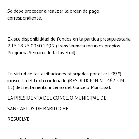
Se debe proceder a realizar la orden de pago
Dictámenes Asesoría Letrada
correspondiente.
Actas de Sesión
Informes de Unidad Coordinadora
Existe disponibilidad de fondos en la partida presupuestaria
2.15.18.25.0040.179.2 (transferencia recursos propios
Ejecución Presupuestaria
Programa Semana de la Juvetud).
Actas de Audiencias Públicas
En virtud de las atribuciones otorgadas por el art. 09.º)
NORMATIVA
inciso "f" del texto ordenado (RESOLUCIÓN N.º 462-CM-
15) del reglamento interno del Concejo Municipal.
Comunicaciones
LA PRESIDENTA DEL CONCEJO MUNICIPAL DE
Declaraciones
SAN CARLOS DE BARILOCHE
Resoluciones
RESUELVE
Resoluciones de Presidencia