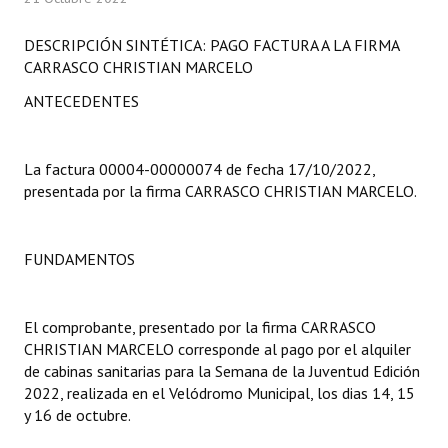
Programas
DESCRIPCIÓN SINTÉTICA: PAGO FACTURA A LA FIRMA
LEGISLACIÓN
CARRASCO CHRISTIAN MARCELO
ANTECEDENTES
Constitución Nacional
Constitución Provincial
La factura 00004-00000074 de fecha 17/10/2022,
presentada por la firma CARRASCO CHRISTIAN MARCELO.
Carta Orgánica 2007
Reglamento Interno
FUNDAMENTOS
Digesto
Organigrama
El comprobante, presentado por la firma CARRASCO
CHRISTIAN MARCELO corresponde al pago por el alquiler
DOCUMENTOS
de cabinas sanitarias para la Semana de la Juventud Edición
2022, realizada en el Velódromo Municipal, los dias 14, 15
Informes de Gestión
y 16 de octubre.
Proyectos Presentados