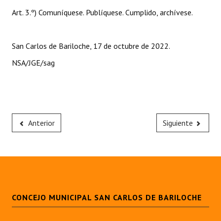
Huéspedes de Honor - Registro
Art. 3.º) Comuníquese. Publíquese. Cumplido, archívese.
Antiguos Pobladores - Registro
San Carlos de Bariloche, 17 de octubre de 2022.
Reconocimientos - Registro
NSA/JGE/sag
Bariloche, Municipio intercultural
Entrega de distinciones
REFORMA DE LA CARTA ORGÁNICA
Anterior
Siguiente
CONCEJO MUNICIPAL SAN CARLOS DE BARILOCHE