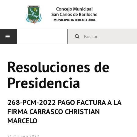
INICIO
Resoluciones de
CONCEJO
Presidencia
Bloques Políticos
Integrantes del Concejo
268-PCM-2022 PAGO FACTURA A LA
Comisiones Permanentes
FIRMA CARRASCO CHRISTIAN
Comisiones Especiales
MARCELO
Concejales Mandato Cumplido
21 Octubre 2022