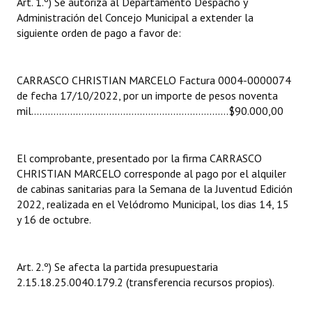
Art. 1.º) Se autoriza al Departamento Despacho y
INSTITUCIONAL
Administración del Concejo Municipal a extender la
siguiente orden de pago a favor de:
Antiguos Pobladores
Noticias Destacadas
CARRASCO CHRISTIAN MARCELO Factura 0004-0000074
de fecha 17/10/2022, por un importe de pesos noventa
Registros y Distinciones
mil…..……..…………………………………………….…...$90.000,00
Datos Históricos
Premio al Mérito - Registro
El comprobante, presentado por la firma CARRASCO
CHRISTIAN MARCELO corresponde al pago por el alquiler
Audiencias Públicas - Registro
de cabinas sanitarias para la Semana de la Juventud Edición
2022, realizada en el Velódromo Municipal, los dias 14, 15
Mujeres que Dejaron Huellas - Registro
y 16 de octubre.
Periodistas Decanos - Registro
Art. 2.º) Se afecta la partida presupuestaria
Ciudadano Ilustre - Registro
2.15.18.25.0040.179.2 (transferencia recursos propios).
Banca del Vecino - Registro