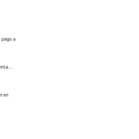
e pago a
ta....
n en