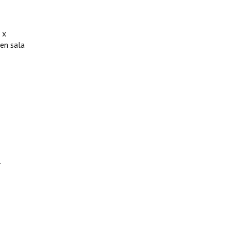
 x
en sala
l