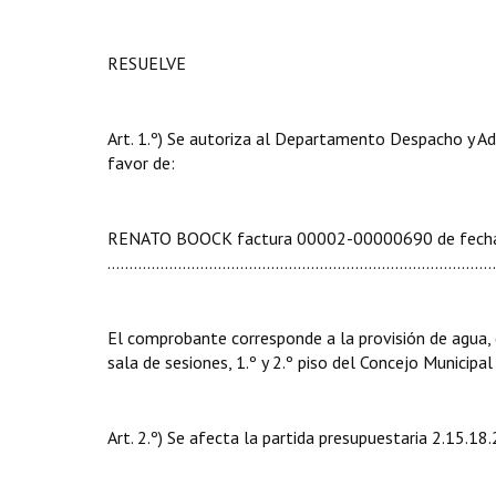
RESUELVE
Art. 1.º) Se autoriza al Departamento Despacho y Ad
favor de:
RENATO BOOCK factura 00002-00000690 de fecha 05/
……………………………….……............................................
El comprobante corresponde a la provisión de agua,
sala de sesiones, 1.º y 2.º piso del Concejo Municipal
Art. 2.º) Se afecta la partida presupuestaria 2.15.18