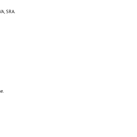
, SRA.
e.