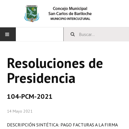
INICIO
Resoluciones de
CONCEJO
Presidencia
Bloques Políticos
Integrantes del Concejo
104-PCM-2021
Comisiones Permanentes
14 Mayo 2021
Comisiones Especiales
Concejales Mandato Cumplido
DESCRIPCIÓN SINTÉTICA: PAGO FACTURAS A LA FIRMA