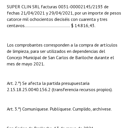
Huéspedes de Honor - Registro
SUPER CLIN SRL facturas 0031-00002145/2193 de
fechas 21/04/2021 y 29/04/2021, por un importe de pesos
Antiguos Pobladores - Registro
catorce mil ochocientos dieciséis con cuarenta y tres
centavos.................….................... $ 14.816,43.
Reconocimientos - Registro
Bariloche, Municipio intercultural
Los comprobantes corresponden a la compra de artículos
de limpieza, para ser utilizados en dependencias del
Entrega de distinciones
Concejo Municipal de San Carlos de Bariloche durante el
mes de mayo 2021.
REFORMA DE LA CARTA ORGÁNICA
Art. 2.º) Se afecta la partida presupuestaria
2.15.18.25.0040.156.2 (transferencia recursos propios).
Art. 3.º) Comuníquese. Publíquese. Cumplido, archívese.