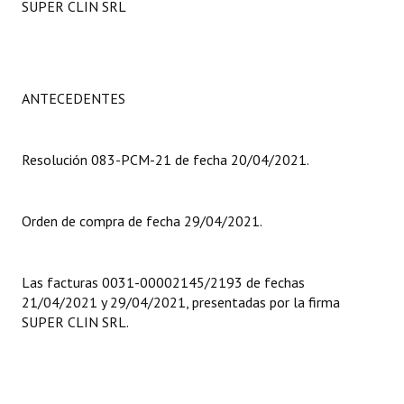
SUPER CLIN SRL
Programas
LEGISLACIÓN
ANTECEDENTES
Constitución Nacional
Constitución Provincial
Resolución 083-PCM-21 de fecha 20/04/2021.
Carta Orgánica 2007
Reglamento Interno
Orden de compra de fecha 29/04/2021.
Digesto
Las facturas 0031-00002145/2193 de fechas
Organigrama
21/04/2021 y 29/04/2021, presentadas por la firma
SUPER CLIN SRL.
DOCUMENTOS
Informes de Gestión
Proyectos Presentados