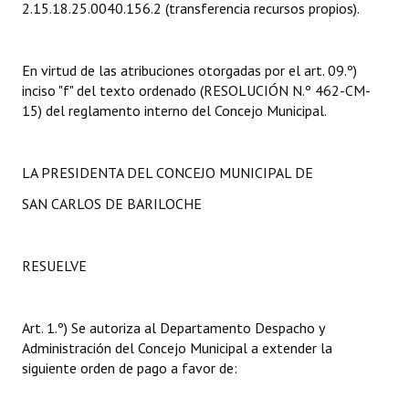
2.15.18.25.0040.156.2 (transferencia recursos propios).
INSTITUCIONAL
Antiguos Pobladores
En virtud de las atribuciones otorgadas por el art. 09.º)
inciso "f" del texto ordenado (RESOLUCIÓN N.º 462-CM-
Noticias Destacadas
15) del reglamento interno del Concejo Municipal.
Registros y Distinciones
Datos Históricos
LA PRESIDENTA DEL CONCEJO MUNICIPAL DE
SAN CARLOS DE BARILOCHE
Premio al Mérito - Registro
Audiencias Públicas - Registro
RESUELVE
Mujeres que Dejaron Huellas - Registro
Periodistas Decanos - Registro
Art. 1.º) Se autoriza al Departamento Despacho y
Administración del Concejo Municipal a extender la
Ciudadano Ilustre - Registro
siguiente orden de pago a favor de:
Banca del Vecino - Registro