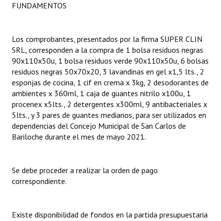
FUNDAMENTOS
Dictámenes Asesoría Letrada
Los comprobantes, presentados por la firma SUPER CLIN
Actas de Sesión
SRL, corresponden a la compra de 1 bolsa residuos negras
90x110x50u, 1 bolsa residuos verde 90x110x50u, 6 bolsas
Informes de Unidad Coordinadora
residuos negras 50x70x20, 3 lavandinas en gel x1,5 lts., 2
Ejecución Presupuestaria
esponjas de cocina, 1 cif en crema x 3kg, 2 desodorantes de
ambientes x 360ml, 1 caja de guantes nitrilo x100u, 1
Actas de Audiencias Públicas
procenex x5lts., 2 detergentes x300ml, 9 antibacteriales x
5lts., y 3 pares de guantes medianos, para ser utilizados en
NORMATIVA
dependencias del Concejo Municipal de San Carlos de
Bariloche durante el mes de mayo 2021.
Comunicaciones
Declaraciones
Se debe proceder a realizar la orden de pago
correspondiente.
Resoluciones
Resoluciones de Presidencia
Existe disponibilidad de fondos en la partida presupuestaria