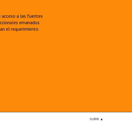
re acceso a las fuentes
sdiccionales emanados
van el requerimiento.
SUBIR ▲