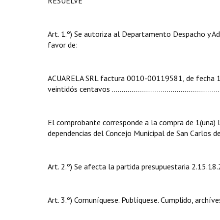
RESUELVE
Art. 1.º) Se autoriza al Departamento Despacho y Ad
favor de:
ACUARELA SRL factura 0010-00119581, de fecha 18/
veintidós centavos ..........……....…...........……………….......
El comprobante corresponde a la compra de 1(una) lu
dependencias del Concejo Municipal de San Carlos de
Art. 2.º) Se afecta la partida presupuestaria 2.15.18
Art. 3.º) Comuníquese. Publíquese. Cumplido, archíve