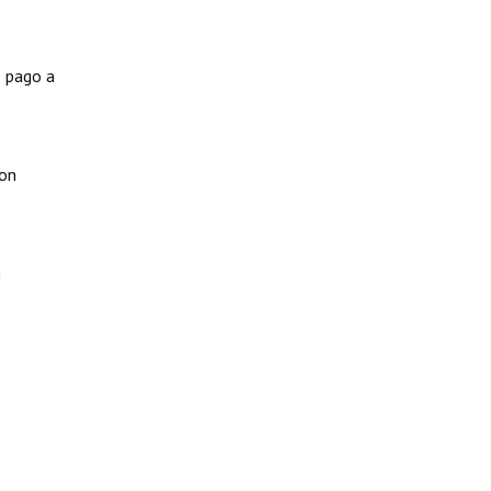
e pago a
con
n