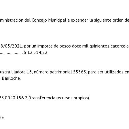
ministración del Concejo Municipal a extender la siguiente orden d
03/2021, por un importe de pesos doce mil quinientos catorce 
................ $ 12.514,22.
stra lijadora 13, número patrimonial 55363, para ser utilizados e
 Bariloche.
.25.0040.156.2 (transferencia recursos propios).
se.