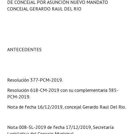
DE CONCEJAL POR ASUNCIÓN NUEVO MANDATO
Programas
CONCEJAL GERARDO RAUL DEL RIO
LEGISLACIÓN
Constitución Nacional
Constitución Provincial
ANTECEDENTES
Carta Orgánica 2007
Reglamento Interno
Resolución 377-PCM-2019.
Digesto
Resolución 618-CM-2019 con su complementaria 385-
Organigrama
PCM-2019.
Nota de fecha 16/12/2019, concejal Gerardo Raul Del Rio.
DOCUMENTOS
Informes de Gestión
Nota 008-SL-2019 de fecha 17/12/2019, Secretaría
Legislativa del Concejo Municipal.
Proyectos Presentados