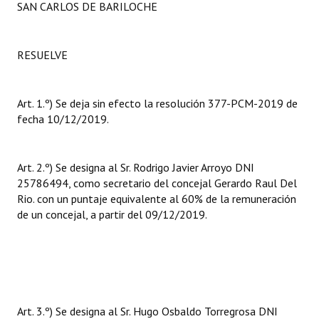
SAN CARLOS DE BARILOCHE
Huéspedes de Honor - Registro
Antiguos Pobladores - Registro
RESUELVE
Reconocimientos - Registro
Bariloche, Municipio intercultural
Art. 1.º) Se deja sin efecto la resolución 377-PCM-2019 de
fecha 10/12/2019.
Entrega de distinciones
REFORMA DE LA CARTA ORGÁNICA
Art. 2.º) Se designa al Sr. Rodrigo Javier Arroyo DNI
25786494, como secretario del concejal Gerardo Raul Del
Rio. con un puntaje equivalente al 60% de la remuneración
de un concejal, a partir del 09/12/2019.
Art. 3.º) Se designa al Sr. Hugo Osbaldo Torregrosa DNI