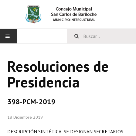
INICIO
Resoluciones de
CONCEJO
Presidencia
Bloques Políticos
Integrantes del Concejo
398-PCM-2019
Comisiones Permanentes
18 Diciembre 2019
Comisiones Especiales
Concejales Mandato Cumplido
DESCRIPCIÓN SINTÉTICA: SE DESIGNAN SECRETARIOS