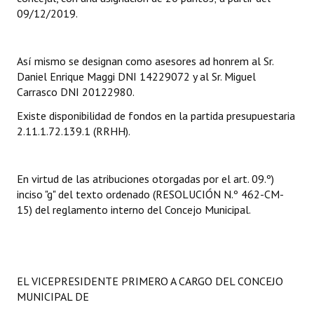
INSTITUCIONAL
09/12/2019.
Antiguos Pobladores
Así mismo se designan como asesores ad honrem al Sr.
Noticias Destacadas
Daniel Enrique Maggi DNI 14229072 y al Sr. Miguel
Carrasco DNI 20122980.
Registros y Distinciones
Existe disponibilidad de fondos en la partida presupuestaria
Datos Históricos
2.11.1.72.139.1 (RRHH).
Premio al Mérito - Registro
En virtud de las atribuciones otorgadas por el art. 09.º)
Audiencias Públicas - Registro
inciso "g" del texto ordenado (RESOLUCIÓN N.º 462-CM-
15) del reglamento interno del Concejo Municipal.
Mujeres que Dejaron Huellas - Registro
Periodistas Decanos - Registro
Ciudadano Ilustre - Registro
EL VICEPRESIDENTE PRIMERO A CARGO DEL CONCEJO
MUNICIPAL DE
Banca del Vecino - Registro