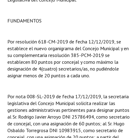
Dictámenes Asesoría Letrada
FUNDAMENTOS
Actas de Sesión
Informes de Unidad Coordinadora
Por resolución 618-CM-2019 de fecha 12/12/2019, se
establece el nuevo organigrama del Concejo Municipal y en
Ejecución Presupuestaria
su complementaria resolución 385-PCM-2019 se
establecen 80 puntos por concejal y como máximo la
Actas de Audiencias Públicas
designación de 4(cuatro) secretarios/as, no pudiéndole
asignar menos de 20 puntos a cada uno.
NORMATIVA
Comunicaciones
Por nota 008-SL-2019 de fecha 17/12/2019, la secretaria
legislativa del Concejo Municipal solicita realizar las
Declaraciones
gestiones administrativas pertinentes para designar puntos
Resoluciones
al Sr. Rodrigo Javier Arroyo DNI 25786494, como secretario
de concejal, con una asignación de 60 puntos; al Sr. Hugo
Resoluciones de Presidencia
Osbaldo Torregrosa DNI 10983915, como secretario de
concejal, con una asignación de 20 puntos; a partir del