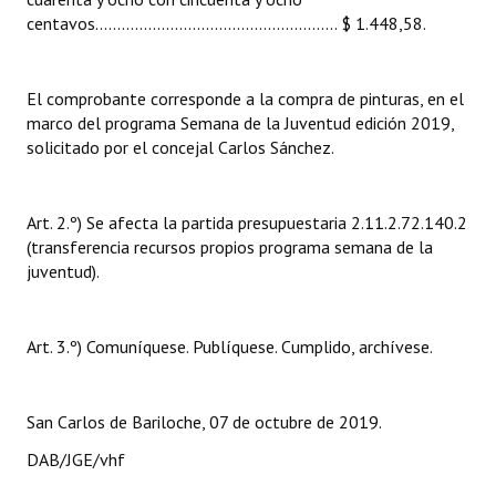
centavos....................................................... $ 1.448,58.
Huéspedes de Honor - Registro
Antiguos Pobladores - Registro
El comprobante corresponde a la compra de pinturas, en el
Reconocimientos - Registro
marco del programa Semana de la Juventud edición 2019,
solicitado por el concejal Carlos Sánchez.
Bariloche, Municipio intercultural
Entrega de distinciones
Art. 2.º) Se afecta la partida presupuestaria 2.11.2.72.140.2
(transferencia recursos propios programa semana de la
REFORMA DE LA CARTA ORGÁNICA
juventud).
Art. 3.º) Comuníquese. Publíquese. Cumplido, archívese.
San Carlos de Bariloche, 07 de octubre de 2019.
DAB/JGE/vhf