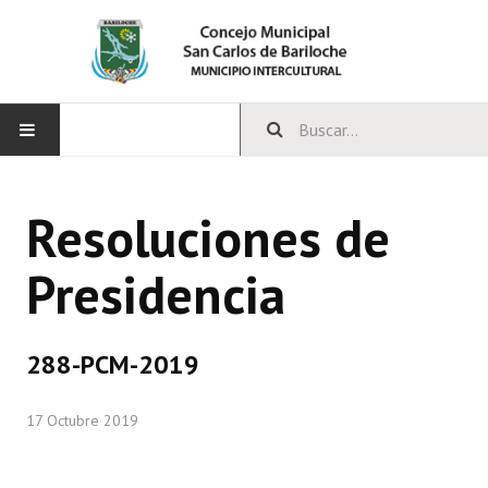
INICIO
Resoluciones de
CONCEJO
Presidencia
Bloques Políticos
Integrantes del Concejo
288-PCM-2019
Comisiones Permanentes
17 Octubre 2019
Comisiones Especiales
Concejales Mandato Cumplido