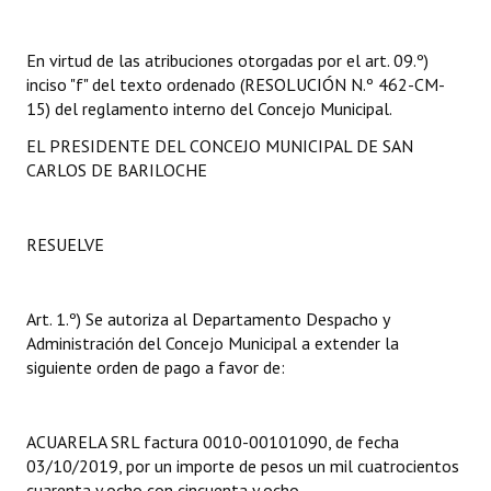
INSTITUCIONAL
En virtud de las atribuciones otorgadas por el art. 09.º)
Antiguos Pobladores
inciso "f" del texto ordenado (RESOLUCIÓN N.º 462-CM-
15) del reglamento interno del Concejo Municipal.
Noticias Destacadas
EL PRESIDENTE DEL CONCEJO MUNICIPAL DE SAN
Registros y Distinciones
CARLOS DE BARILOCHE
Datos Históricos
RESUELVE
Premio al Mérito - Registro
Audiencias Públicas - Registro
Art. 1.º) Se autoriza al Departamento Despacho y
Mujeres que Dejaron Huellas - Registro
Administración del Concejo Municipal a extender la
siguiente orden de pago a favor de:
Periodistas Decanos - Registro
Ciudadano Ilustre - Registro
ACUARELA SRL factura 0010-00101090, de fecha
03/10/2019, por un importe de pesos un mil cuatrocientos
Banca del Vecino - Registro
cuarenta y ocho con cincuenta y ocho