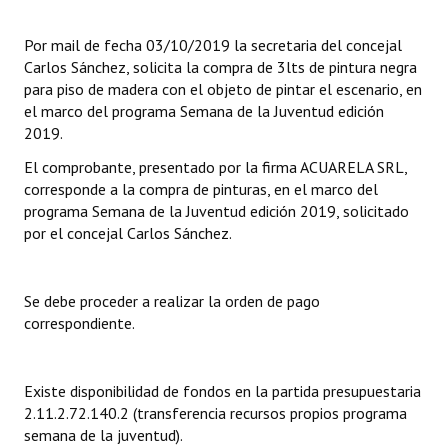
Dictámenes Asesoría Letrada
Por mail de fecha 03/10/2019 la secretaria del concejal
Carlos Sánchez, solicita la compra de 3lts de pintura negra
Actas de Sesión
para piso de madera con el objeto de pintar el escenario, en
el marco del programa Semana de la Juventud edición
Informes de Unidad Coordinadora
2019.
Ejecución Presupuestaria
El comprobante, presentado por la firma ACUARELA SRL,
corresponde a la compra de pinturas, en el marco del
Actas de Audiencias Públicas
programa Semana de la Juventud edición 2019, solicitado
por el concejal Carlos Sánchez.
NORMATIVA
Comunicaciones
Se debe proceder a realizar la orden de pago
correspondiente.
Declaraciones
Resoluciones
Existe disponibilidad de fondos en la partida presupuestaria
2.11.2.72.140.2 (transferencia recursos propios programa
Resoluciones de Presidencia
semana de la juventud).