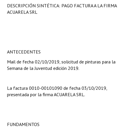
DESCRIPCIÓN SINTÉTICA: PAGO FACTURA A LA FIRMA
Programas
ACUARELA SRL
LEGISLACIÓN
Constitución Nacional
Constitución Provincial
ANTECEDENTES
Carta Orgánica 2007
Mail de fecha 02/10/2019, solicitud de pinturas para la
Semana de la Juventud edición 2019.
Reglamento Interno
Digesto
La factura 0010-00101090 de fecha 03/10/2019,
Organigrama
presentada por la firma ACUARELA SRL.
DOCUMENTOS
Informes de Gestión
FUNDAMENTOS
Proyectos Presentados