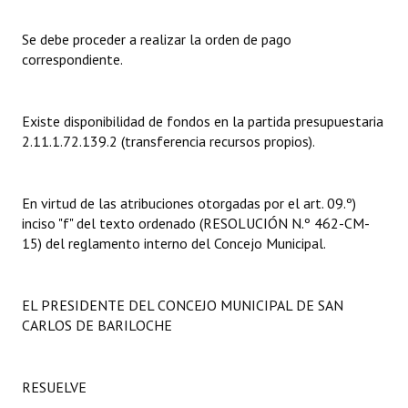
Dictámenes Asesoría Letrada
Se debe proceder a realizar la orden de pago
correspondiente.
Actas de Sesión
Informes de Unidad Coordinadora
Existe disponibilidad de fondos en la partida presupuestaria
2.11.1.72.139.2 (transferencia recursos propios).
Ejecución Presupuestaria
Actas de Audiencias Públicas
En virtud de las atribuciones otorgadas por el art. 09.º)
inciso "f" del texto ordenado (RESOLUCIÓN N.º 462-CM-
NORMATIVA
15) del reglamento interno del Concejo Municipal.
Comunicaciones
EL PRESIDENTE DEL CONCEJO MUNICIPAL DE SAN
Declaraciones
CARLOS DE BARILOCHE
Resoluciones
Resoluciones de Presidencia
RESUELVE