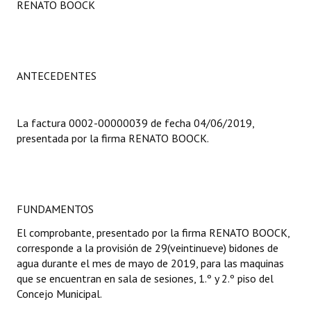
RENATO BOOCK
Programas
LEGISLACIÓN
ANTECEDENTES
Constitución Nacional
Constitución Provincial
La factura 0002-00000039 de fecha 04/06/2019,
Carta Orgánica 2007
presentada por la firma RENATO BOOCK.
Reglamento Interno
Digesto
FUNDAMENTOS
Organigrama
El comprobante, presentado por la firma RENATO BOOCK,
corresponde a la provisión de 29(veintinueve) bidones de
DOCUMENTOS
agua durante el mes de mayo de 2019, para las maquinas
que se encuentran en sala de sesiones, 1.º y 2.º piso del
Informes de Gestión
Concejo Municipal.
Proyectos Presentados