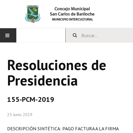
INICIO
Resoluciones de
CONCEJO
Presidencia
Bloques Políticos
Integrantes del Concejo
155-PCM-2019
Comisiones Permanentes
25 Junio 2019
Comisiones Especiales
Concejales Mandato Cumplido
DESCRIPCIÓN SINTÉTICA: PAGO FACTURA A LA FIRMA