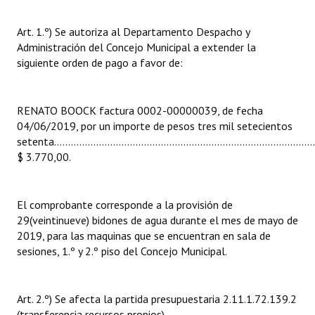
INSTITUCIONAL
Art. 1.º) Se autoriza al Departamento Despacho y
Antiguos Pobladores
Administración del Concejo Municipal a extender la
siguiente orden de pago a favor de:
Noticias Destacadas
Registros y Distinciones
RENATO BOOCK factura 0002-00000039, de fecha
04/06/2019, por un importe de pesos tres mil setecientos
Datos Históricos
setenta..............................................................................................
$ 3.770,00.
Premio al Mérito - Registro
Audiencias Públicas - Registro
El comprobante corresponde a la provisión de
Mujeres que Dejaron Huellas - Registro
29(veintinueve) bidones de agua durante el mes de mayo de
2019, para las maquinas que se encuentran en sala de
Periodistas Decanos - Registro
sesiones, 1.º y 2.º piso del Concejo Municipal.
Ciudadano Ilustre - Registro
Art. 2.º) Se afecta la partida presupuestaria 2.11.1.72.139.2
Banca del Vecino - Registro
(transferencia recursos propios).