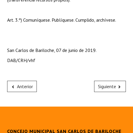
Huéspedes de Honor - Registro
Antiguos Pobladores - Registro
Art. 3.º) Comuníquese. Publíquese. Cumplido, archívese.
Reconocimientos - Registro
Bariloche, Municipio intercultural
San Carlos de Bariloche, 07 de junio de 2019.
Entrega de distinciones
DAB/CRH/vhf
REFORMA DE LA CARTA ORGÁNICA
Anterior
Siguiente
CONCEJO MUNICIPAL SAN CARLOS DE BARILOCHE