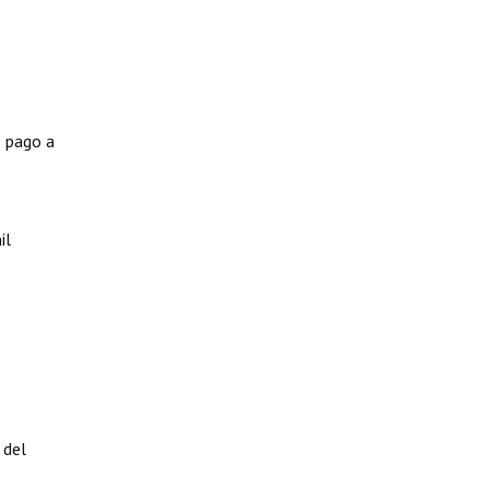
e pago a
il
 del