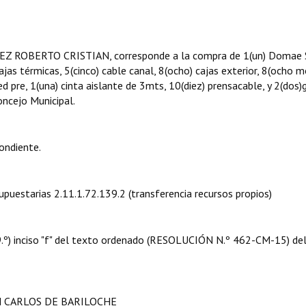
UEZ ROBERTO CRISTIAN, corresponde a la compra de 1(un) Domae S
ajas térmicas, 5(cinco) cable canal, 8(ocho) cajas exterior, 8(ocho 
ed pre, 1(una) cinta aislante de 3mts, 10(diez) prensacable, y 2(dos
oncejo Municipal.
ondiente.
supuestarias 2.11.1.72.139.2 (transferencia recursos propios)
 09.º) inciso "f" del texto ordenado (RESOLUCIÓN N.º 462-CM-15) de
N CARLOS DE BARILOCHE