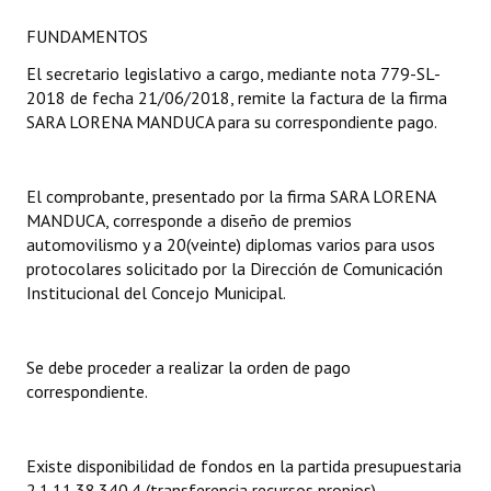
FUNDAMENTOS
Dictámenes Asesoría Letrada
El secretario legislativo a cargo, mediante nota 779-SL-
Actas de Sesión
2018 de fecha 21/06/2018, remite la factura de la firma
SARA LORENA MANDUCA para su correspondiente pago.
Informes de Unidad Coordinadora
Ejecución Presupuestaria
El comprobante, presentado por la firma SARA LORENA
MANDUCA, corresponde a diseño de premios
Actas de Audiencias Públicas
automovilismo y a 20(veinte) diplomas varios para usos
protocolares solicitado por la Dirección de Comunicación
NORMATIVA
Institucional del Concejo Municipal.
Comunicaciones
Se debe proceder a realizar la orden de pago
Declaraciones
correspondiente.
Resoluciones
Resoluciones de Presidencia
Existe disponibilidad de fondos en la partida presupuestaria
2.1.11.38.340.4 (transferencia recursos propios).