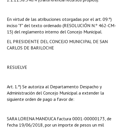
INSTITUCIONAL
Antiguos Pobladores
En virtud de las atribuciones otorgadas por el art. 09.º)
inciso "f" del texto ordenado (RESOLUCIÓN N.º 462-CM-
Noticias Destacadas
15) del reglamento interno del Concejo Municipal.
Registros y Distinciones
EL PRESIDENTE DEL CONCEJO MUNICIPAL DE SAN
CARLOS DE BARILOCHE
Datos Históricos
Premio al Mérito - Registro
RESUELVE
Audiencias Públicas - Registro
Art. 1.º) Se autoriza al Departamento Despacho y
Mujeres que Dejaron Huellas - Registro
Administración del Concejo Municipal a extender la
Periodistas Decanos - Registro
siguiente orden de pago a favor de:
Ciudadano Ilustre - Registro
SARA LORENA MANDUCA factura 0001-00000173, de
Banca del Vecino - Registro
fecha 19/06/2018, por un importe de pesos un mil