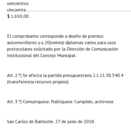
seiscientos
Huéspedes de Honor - Registro
cincuenta...........................................................................................
$ 1.650,00.
Antiguos Pobladores - Registro
Reconocimientos - Registro
El comprobante corresponde a diseño de premios
Bariloche, Municipio intercultural
automovilismo y a 20(veinte) diplomas varios para usos
protocolares solicitado por la Dirección de Comunicación
Entrega de distinciones
Institucional del Concejo Municipal.
REFORMA DE LA CARTA ORGÁNICA
Art. 2.º) Se afecta la partida presupuestaria 2.1.11.38.340.4
(transferencia recursos propios).
Art. 3.º) Comuníquese. Publíquese. Cumplido, archívese.
San Carlos de Bariloche, 27 de junio de 2018.