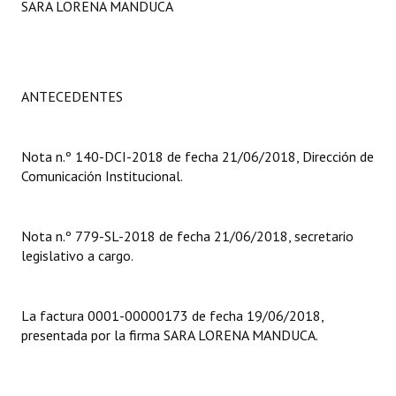
SARA LORENA MANDUCA
Programas
LEGISLACIÓN
ANTECEDENTES
Constitución Nacional
Constitución Provincial
Nota n.º 140-DCI-2018 de fecha 21/06/2018, Dirección de
Carta Orgánica 2007
Comunicación Institucional.
Reglamento Interno
Nota n.º 779-SL-2018 de fecha 21/06/2018, secretario
Digesto
legislativo a cargo.
Organigrama
La factura 0001-00000173 de fecha 19/06/2018,
DOCUMENTOS
presentada por la firma SARA LORENA MANDUCA.
Informes de Gestión
Proyectos Presentados