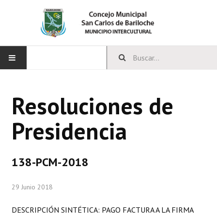
INICIO
Resoluciones de
CONCEJO
Presidencia
Bloques Políticos
Integrantes del Concejo
138-PCM-2018
Comisiones Permanentes
29 Junio 2018
Comisiones Especiales
Concejales Mandato Cumplido
DESCRIPCIÓN SINTÉTICA: PAGO FACTURA A LA FIRMA