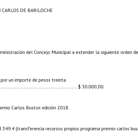
N CARLOS DE BARILOCHE
ministración del Concejo Municipal a extender la siguiente orden d
or un importe de pesos treinta
....................................................................$ 30.000,00.
remio Carlos Bustos edición 2018.
.38.349.4 (transferencia recursos propios programa premio carlos bus