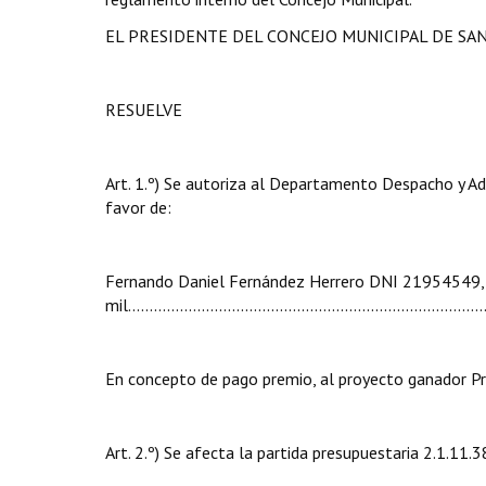
EL PRESIDENTE DEL CONCEJO MUNICIPAL DE SA
RESUELVE
Art. 1.º) Se autoriza al Departamento Despacho y Ad
favor de:
Fernando Daniel Fernández Herrero DNI 21954549, p
mil..............................................................................
En concepto de pago premio, al proyecto ganador P
Art. 2.º) Se afecta la partida presupuestaria 2.1.11