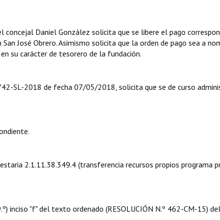
concejal Daniel González solicita que se libere el pago correspo
 San José Obrero. Asimismo solicita que la orden de pago sea a no
n su carácter de tesorero de la fundación.
º 742-SL-2018 de fecha 07/05/2018, solicita que se de curso admini
ondiente.
uestaria 2.1.11.38.349.4 (transferencia recursos propios programa 
 09.º) inciso "f" del texto ordenado (RESOLUCIÓN N.º 462-CM-15) de