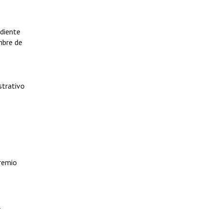
ndiente
mbre de
strativo
premio
l