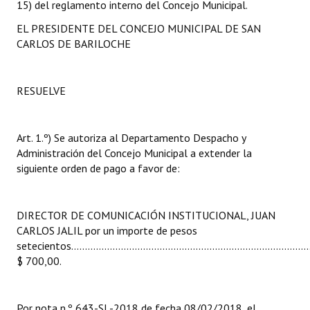
15) del reglamento interno del Concejo Municipal.
INSTITUCIONAL
EL PRESIDENTE DEL CONCEJO MUNICIPAL DE SAN
Antiguos Pobladores
CARLOS DE BARILOCHE
Noticias Destacadas
RESUELVE
Registros y Distinciones
Datos Históricos
Art. 1.º) Se autoriza al Departamento Despacho y
Administración del Concejo Municipal a extender la
Premio al Mérito - Registro
siguiente orden de pago a favor de:
Audiencias Públicas - Registro
Mujeres que Dejaron Huellas - Registro
DIRECTOR DE COMUNICACIÓN INSTITUCIONAL, JUAN
CARLOS JALIL por un importe de pesos
Periodistas Decanos - Registro
setecientos.........................................................................................
$ 700,00.
Ciudadano Ilustre - Registro
Banca del Vecino - Registro
Por nota n.º 643-SL-2018 de fecha 08/02/2018, el