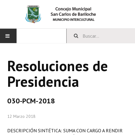
INICIO
Resoluciones de
CONCEJO
Presidencia
Bloques Políticos
Integrantes del Concejo
030-PCM-2018
Comisiones Permanentes
12 Marzo 2018
Comisiones Especiales
Concejales Mandato Cumplido
DESCRIPCIÓN SINTÉTICA: SUMA CON CARGO A RENDIR