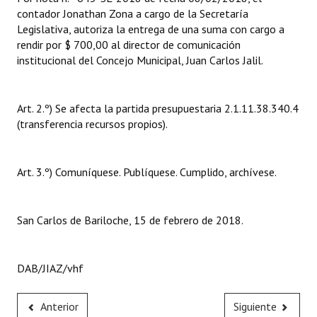
contador Jonathan Zona a cargo de la Secretaría
Huéspedes de Honor - Registro
Legislativa, autoriza la entrega de una suma con cargo a
Antiguos Pobladores - Registro
rendir por $ 700,00 al director de comunicación
institucional del Concejo Municipal, Juan Carlos Jalil.
Reconocimientos - Registro
Bariloche, Municipio intercultural
Art. 2.º) Se afecta la partida presupuestaria 2.1.11.38.340.4
(transferencia recursos propios).
Entrega de distinciones
REFORMA DE LA CARTA ORGÁNICA
Art. 3.º) Comuníquese. Publíquese. Cumplido, archívese.
San Carlos de Bariloche, 15 de febrero de 2018.
DAB/JIAZ/vhf
Anterior
Siguiente