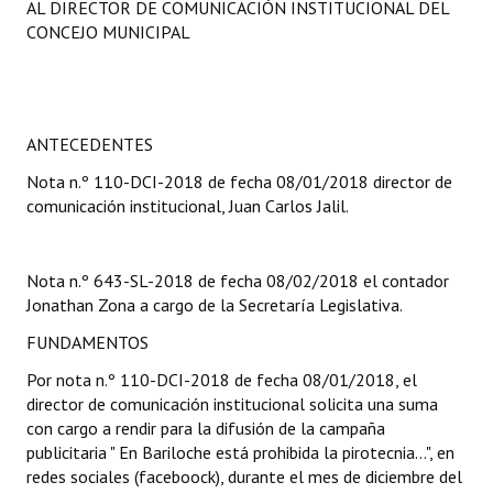
AL DIRECTOR DE COMUNICACIÓN INSTITUCIONAL DEL
Programas
CONCEJO MUNICIPAL
LEGISLACIÓN
Constitución Nacional
ANTECEDENTES
Constitución Provincial
Nota n.º 110-DCI-2018 de fecha 08/01/2018 director de
comunicación institucional, Juan Carlos Jalil.
Carta Orgánica 2007
Reglamento Interno
Nota n.º 643-SL-2018 de fecha 08/02/2018 el contador
Digesto
Jonathan Zona a cargo de la Secretaría Legislativa.
FUNDAMENTOS
Organigrama
Por nota n.º 110-DCI-2018 de fecha 08/01/2018, el
DOCUMENTOS
director de comunicación institucional solicita una suma
con cargo a rendir para la difusión de la campaña
Informes de Gestión
publicitaria " En Bariloche está prohibida la pirotecnia...", en
redes sociales (faceboock), durante el mes de diciembre del
Proyectos Presentados