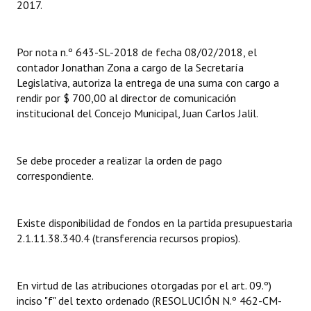
2017.
Dictámenes Asesoría Letrada
Por nota n.º 643-SL-2018 de fecha 08/02/2018, el
Actas de Sesión
contador Jonathan Zona a cargo de la Secretaría
Legislativa, autoriza la entrega de una suma con cargo a
Informes de Unidad Coordinadora
rendir por $ 700,00 al director de comunicación
institucional del Concejo Municipal, Juan Carlos Jalil.
Ejecución Presupuestaria
Actas de Audiencias Públicas
Se debe proceder a realizar la orden de pago
NORMATIVA
correspondiente.
Comunicaciones
Existe disponibilidad de fondos en la partida presupuestaria
Declaraciones
2.1.11.38.340.4 (transferencia recursos propios).
Resoluciones
En virtud de las atribuciones otorgadas por el art. 09.º)
Resoluciones de Presidencia
inciso "f" del texto ordenado (RESOLUCIÓN N.º 462-CM-