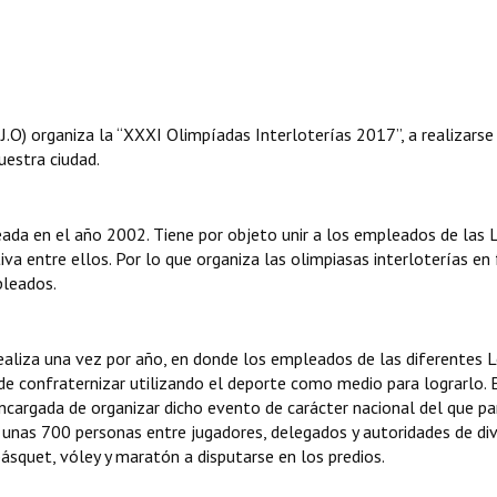
J.O) organiza la “XXXI Olimpíadas Interloterías 2017”, a realizarse
uestra ciudad.
 creada en el año 2002. Tiene por objeto unir a los empleados de las 
iva entre ellos. Por lo que organiza las olimpiasas interloterías e
pleados.
ealiza una vez por año, en donde los empleados de las diferentes L
 de confraternizar utilizando el deporte como medio para lograrlo. 
encargada de organizar dicho evento de carácter nacional del que pa
de unas 700 personas entre jugadores, delegados y autoridades de di
 básquet, vóley y maratón a disputarse en los predios.