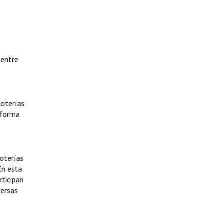
 entre
Loterías
n forma
oterías
En esta
rticipan
versas