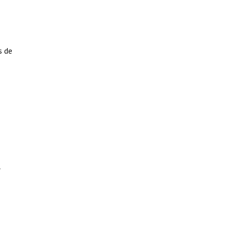
s de
l