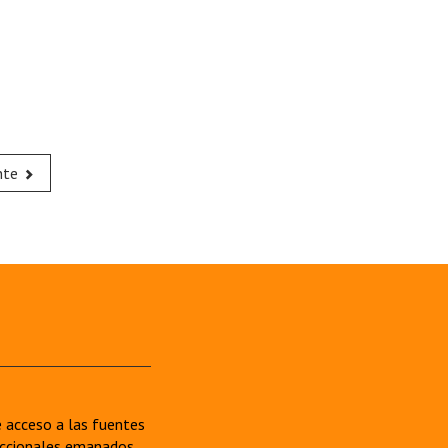
nte
re acceso a las fuentes
sdiccionales emanados