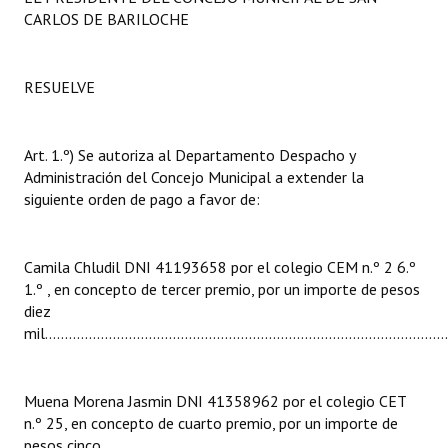
INSTITUCIONAL
CARLOS DE BARILOCHE
Antiguos Pobladores
RESUELVE
Noticias Destacadas
Registros y Distinciones
Art. 1.º) Se autoriza al Departamento Despacho y
Administración del Concejo Municipal a extender la
Datos Históricos
siguiente orden de pago a favor de:
Premio al Mérito - Registro
Audiencias Públicas - Registro
Camila Chludil DNI 41193658 por el colegio CEM n.º 2 6.º
1.º , en concepto de tercer premio, por un importe de pesos
Mujeres que Dejaron Huellas - Registro
diez
mil.............................................................................................
Periodistas Decanos - Registro
Ciudadano Ilustre - Registro
Muena Morena Jasmin DNI 41358962 por el colegio CET
n.º 25, en concepto de cuarto premio, por un importe de
Banca del Vecino - Registro
pesos cinco