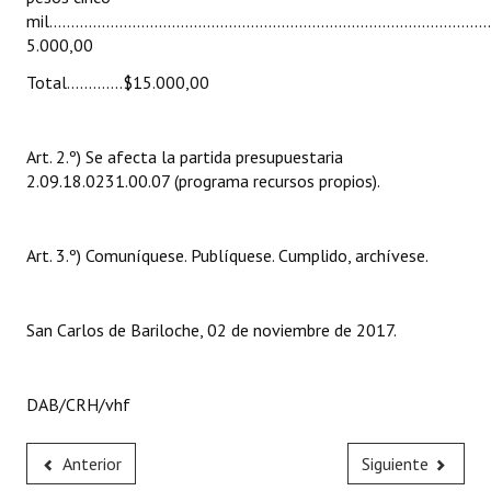
mil....................................................................................................
Huéspedes de Honor - Registro
5.000,00
Antiguos Pobladores - Registro
Total.............$15.000,00
Reconocimientos - Registro
Art. 2.º) Se afecta la partida presupuestaria
Bariloche, Municipio intercultural
2.09.18.0231.00.07 (programa recursos propios).
Entrega de distinciones
REFORMA DE LA CARTA ORGÁNICA
Art. 3.º) Comuníquese. Publíquese. Cumplido, archívese.
San Carlos de Bariloche, 02 de noviembre de 2017.
DAB/CRH/vhf
Anterior
Siguiente