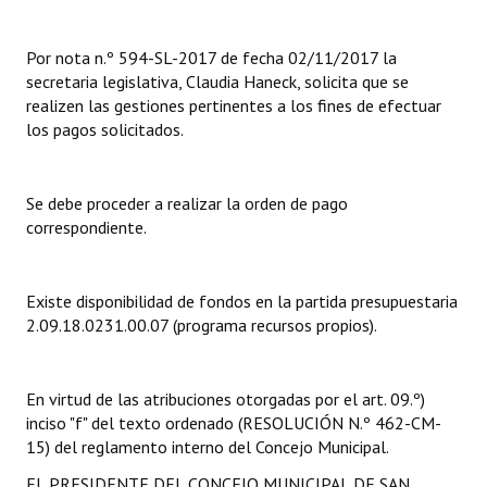
Dictámenes Asesoría Letrada
Por nota n.º 594-SL-2017 de fecha 02/11/2017 la
secretaria legislativa, Claudia Haneck, solicita que se
Actas de Sesión
realizen las gestiones pertinentes a los fines de efectuar
los pagos solicitados.
Informes de Unidad Coordinadora
Ejecución Presupuestaria
Se debe proceder a realizar la orden de pago
Actas de Audiencias Públicas
correspondiente.
NORMATIVA
Existe disponibilidad de fondos en la partida presupuestaria
Comunicaciones
2.09.18.0231.00.07 (programa recursos propios).
Declaraciones
En virtud de las atribuciones otorgadas por el art. 09.º)
Resoluciones
inciso "f" del texto ordenado (RESOLUCIÓN N.º 462-CM-
15) del reglamento interno del Concejo Municipal.
Resoluciones de Presidencia
EL PRESIDENTE DEL CONCEJO MUNICIPAL DE SAN