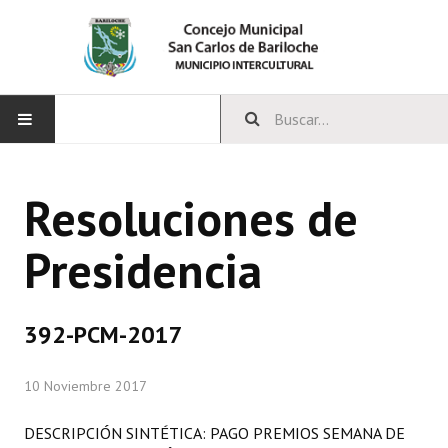
INICIO
Resoluciones de
CONCEJO
Presidencia
Bloques Políticos
Integrantes del Concejo
392-PCM-2017
Comisiones Permanentes
10 Noviembre 2017
Comisiones Especiales
Concejales Mandato Cumplido
DESCRIPCIÓN SINTÉTICA: PAGO PREMIOS SEMANA DE