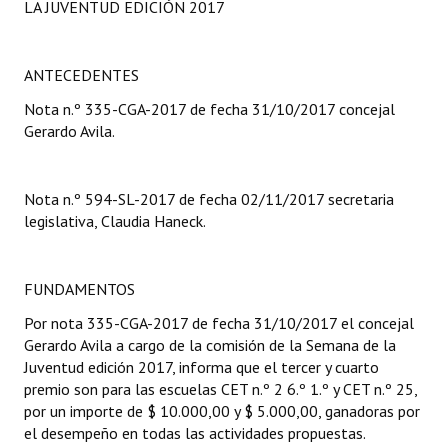
LA JUVENTUD EDICIÓN 2017
Programas
LEGISLACIÓN
ANTECEDENTES
Nota n.º 335-CGA-2017 de fecha 31/10/2017 concejal
Constitución Nacional
Gerardo Avila.
Constitución Provincial
Carta Orgánica 2007
Nota n.º 594-SL-2017 de fecha 02/11/2017 secretaria
legislativa, Claudia Haneck.
Reglamento Interno
Digesto
FUNDAMENTOS
Organigrama
Por nota 335-CGA-2017 de fecha 31/10/2017 el concejal
Gerardo Avila a cargo de la comisión de la Semana de la
DOCUMENTOS
Juventud edición 2017, informa que el tercer y cuarto
premio son para las escuelas CET n.º 2 6.º 1.º y CET n.º 25,
Informes de Gestión
por un importe de $ 10.000,00 y $ 5.000,00, ganadoras por
el desempeño en todas las actividades propuestas.
Proyectos Presentados