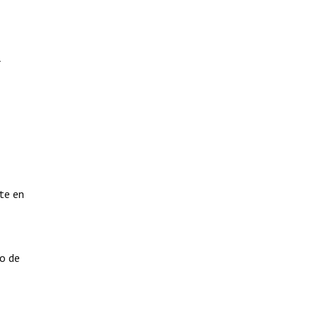
l
nte en
zo de