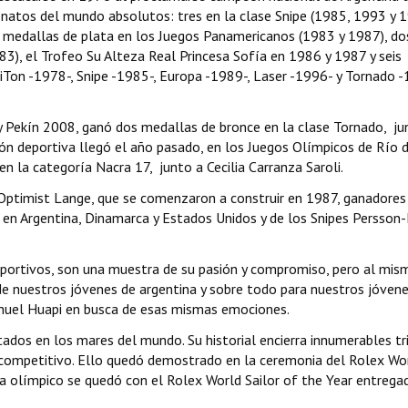
atos del mundo absolutos: tres en la clase Snipe (1985, 1993 y 1
 medallas de plata en los Juegos Panamericanos (1983 y 1987), do
, el Trofeo Su Alteza Real Princesa Sofía en 1986 y 1987 y seis
Ton -1978-, Snipe -1985-, Europa -1989-, Laser -1996- y Tornado -
 Pekín 2008, ganó dos medallas de bronce en la clase Tornado, ju
ón deportiva llegó el año pasado, en los Juegos Olímpicos de Río 
n la categoría Nacra 17, junto a Cecilia Carranza Saroli.
 Optimist Lange, que se comenzaron a construir en 1987, ganadores
a en Argentina, Dinamarca y Estados Unidos y de los Snipes Persson
deportivos, son una muestra de su pasión y compromiso, pero al mis
de nuestros jóvenes de argentina y sobre todo para nuestros jóven
Nahuel Huapi en busca de esas mismas emociones.
ados en los mares del mundo. Su historial encierra innumerables tr
 competitivo. Ello quedó demostrado en la ceremonia del Rolex Wo
a olímpico se quedó con el Rolex World Sailor of the Year entrega