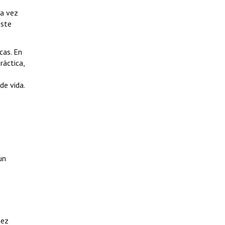
ra vez
este
cas. En
ráctica,
de vida.
un
nez