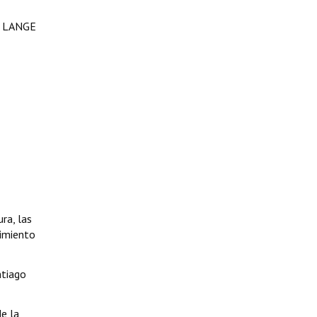
O LANGE
ra, las
cimiento
ntiago
e la