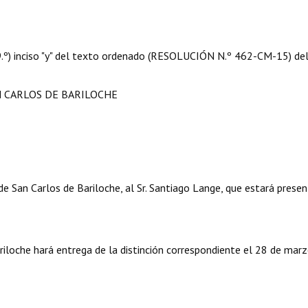
 09.º) inciso "y" del texto ordenado (RESOLUCIÓN N.º 462-CM-15) de
N CARLOS DE BARILOCHE
de San Carlos de Bariloche, al Sr. Santiago Lange, que estará prese
ariloche hará entrega de la distinción correspondiente el 28 de mar