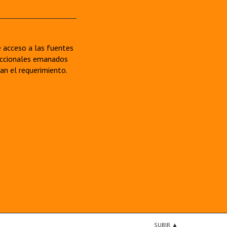
re acceso a las fuentes
sdiccionales emanados
van el requerimiento.
SUBIR ▲