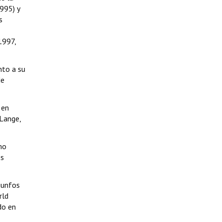
995) y
s
1997,
nto a su
de
 en
-Lange,
mo
es
iunfos
rld
do en