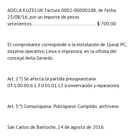
INSTITUCIONAL
ADELA KUZELUK factura 0002-00000108, de fecha
23/08/16, por un importe de pesos
Antiguos Pobladores
setecientos..................................................... $ 700,00.
Noticias Destacadas
Registros y Distinciones
El comprobante corresponde a la instalación de 1(una) PC,
sistema operativo Linux e impresora, en la oficina del
Datos Históricos
concejal Ávila Gerardo.
Premio al Mérito - Registro
Art. 2.º) Se afecta la partida presupuestaria
Audiencias Públicas - Registro
03.1.00.00.6.1.3.0.01.01.12 (conservación y reparación).
Mujeres que Dejaron Huellas - Registro
Periodistas Decanos - Registro
Art. 3.º) Comuníquese. Publíquese. Cumplido, archívese.
Ciudadano Ilustre - Registro
San Carlos de Bariloche, 24 de agosto de 2016.
Banca del Vecino - Registro