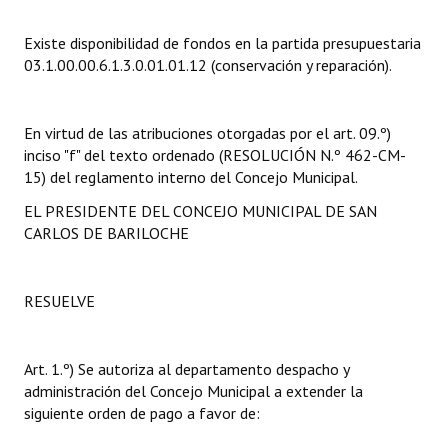
Dictámenes Asesoría Letrada
Existe disponibilidad de fondos en la partida presupuestaria
03.1.00.00.6.1.3.0.01.01.12 (conservación y reparación).
Actas de Sesión
Informes de Unidad Coordinadora
En virtud de las atribuciones otorgadas por el art. 09.º)
inciso "f" del texto ordenado (RESOLUCIÓN N.º 462-CM-
Ejecución Presupuestaria
15) del reglamento interno del Concejo Municipal.
Actas de Audiencias Públicas
EL PRESIDENTE DEL CONCEJO MUNICIPAL DE SAN
CARLOS DE BARILOCHE
NORMATIVA
Comunicaciones
RESUELVE
Declaraciones
Art. 1.º) Se autoriza al departamento despacho y
Resoluciones
administración del Concejo Municipal a extender la
siguiente orden de pago a favor de:
Resoluciones de Presidencia