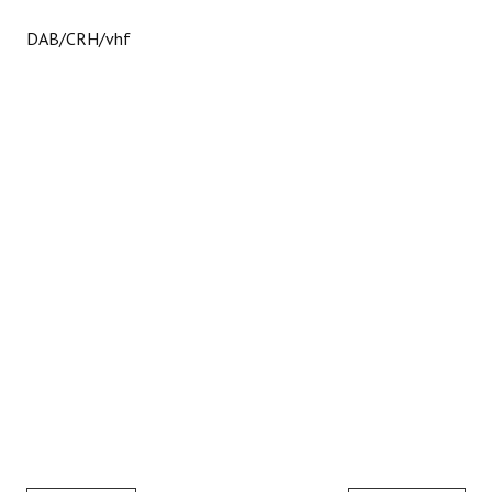
Huéspedes de Honor - Registro
DAB/CRH/vhf
Antiguos Pobladores - Registro
Reconocimientos - Registro
Bariloche, Municipio intercultural
Entrega de distinciones
REFORMA DE LA CARTA ORGÁNICA