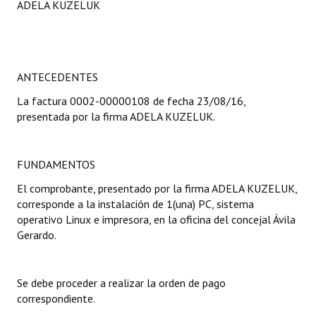
ADELA KUZELUK
Programas
LEGISLACIÓN
ANTECEDENTES
Constitución Nacional
La factura 0002-00000108 de fecha 23/08/16,
Constitución Provincial
presentada por la firma ADELA KUZELUK.
Carta Orgánica 2007
FUNDAMENTOS
Reglamento Interno
El comprobante, presentado por la firma ADELA KUZELUK,
Digesto
corresponde a la instalación de 1(una) PC, sistema
operativo Linux e impresora, en la oficina del concejal Ávila
Organigrama
Gerardo.
DOCUMENTOS
Se debe proceder a realizar la orden de pago
Informes de Gestión
correspondiente.
Proyectos Presentados