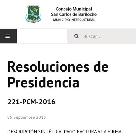
INICIO
Resoluciones de
CONCEJO
Presidencia
Bloques Políticos
Integrantes del Concejo
221-PCM-2016
Comisiones Permanentes
05 Septiembre 2016
Comisiones Especiales
Concejales Mandato Cumplido
DESCRIPCIÓN SINTÉTICA: PAGO FACTURA A LA FIRMA