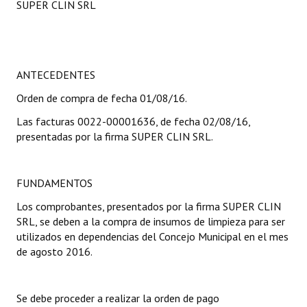
SUPER CLIN SRL
Programas
LEGISLACIÓN
ANTECEDENTES
Constitución Nacional
Orden de compra de fecha 01/08/16.
Constitución Provincial
Las facturas 0022-00001636, de fecha 02/08/16,
Carta Orgánica 2007
presentadas por la firma SUPER CLIN SRL.
Reglamento Interno
FUNDAMENTOS
Digesto
Los comprobantes, presentados por la firma SUPER CLIN
Organigrama
SRL, se deben a la compra de insumos de limpieza para ser
utilizados en dependencias del Concejo Municipal en el mes
DOCUMENTOS
de agosto 2016.
Informes de Gestión
Se debe proceder a realizar la orden de pago
Proyectos Presentados