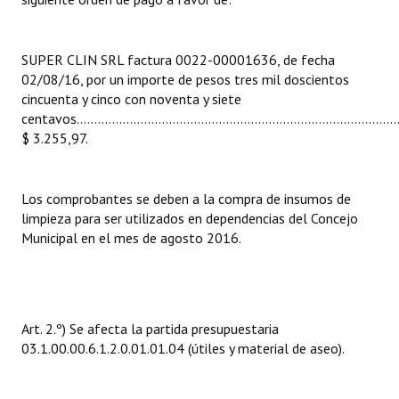
INSTITUCIONAL
Antiguos Pobladores
SUPER CLIN SRL factura 0022-00001636, de fecha
02/08/16, por un importe de pesos tres mil doscientos
Noticias Destacadas
cincuenta y cinco con noventa y siete
centavos...........................................................................................
Registros y Distinciones
$ 3.255,97.
Datos Históricos
Los comprobantes se deben a la compra de insumos de
Premio al Mérito - Registro
limpieza para ser utilizados en dependencias del Concejo
Audiencias Públicas - Registro
Municipal en el mes de agosto 2016.
Mujeres que Dejaron Huellas - Registro
Periodistas Decanos - Registro
Art. 2.º) Se afecta la partida presupuestaria
Ciudadano Ilustre - Registro
03.1.00.00.6.1.2.0.01.01.04 (útiles y material de aseo).
Banca del Vecino - Registro