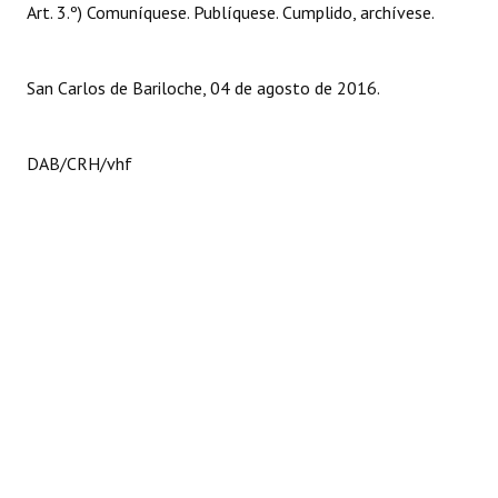
Art. 3.º) Comuníquese. Publíquese. Cumplido, archívese.
Huéspedes de Honor - Registro
Antiguos Pobladores - Registro
San Carlos de Bariloche, 04 de agosto de 2016.
Reconocimientos - Registro
Bariloche, Municipio intercultural
DAB/CRH/vhf
Entrega de distinciones
REFORMA DE LA CARTA ORGÁNICA