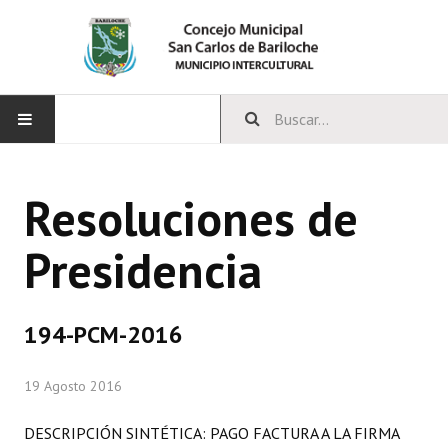
INICIO
Resoluciones de
CONCEJO
Presidencia
Bloques Políticos
Integrantes del Concejo
194-PCM-2016
Comisiones Permanentes
19 Agosto 2016
Comisiones Especiales
Concejales Mandato Cumplido
DESCRIPCIÓN SINTÉTICA: PAGO FACTURA A LA FIRMA