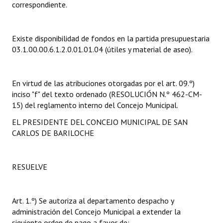
correspondiente.
Dictámenes Asesoría Letrada
Existe disponibilidad de fondos en la partida presupuestaria
Actas de Sesión
03.1.00.00.6.1.2.0.01.01.04 (útiles y material de aseo).
Informes de Unidad Coordinadora
Ejecución Presupuestaria
En virtud de las atribuciones otorgadas por el art. 09.º)
inciso "f" del texto ordenado (RESOLUCIÓN N.º 462-CM-
Actas de Audiencias Públicas
15) del reglamento interno del Concejo Municipal.
EL PRESIDENTE DEL CONCEJO MUNICIPAL DE SAN
NORMATIVA
CARLOS DE BARILOCHE
Comunicaciones
RESUELVE
Declaraciones
Resoluciones
Art. 1.º) Se autoriza al departamento despacho y
Resoluciones de Presidencia
administración del Concejo Municipal a extender la
siguiente orden de pago a favor de: