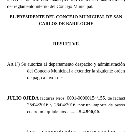
Huéspedes de Honor - Registro
del reglamento interno del Concejo Municipal.
EL PRESIDENTE DEL CONCEJO MUNICIPAL DE SAN
Antiguos Pobladores - Registro
CARLOS DE BARILOCHE
Reconocimientos - Registro
Bariloche, Municipio intercultural
RESUELVE
Entrega de distinciones
Art.1º)
Se autoriza
al departamento despacho y administración
REFORMA DE LA CARTA ORGÁNICA
del Concejo Municipal a extender la siguiente orden
de pago a favor de:
JULIO OJEDA
0001-00000154/155
s
facturas Nros.
, de fecha
25/04/2016 y 28/04/2016
, por un importe de pesos
cuatro mil quinientos .........
$ 4.500,00.
Los comprobantes corresponden a