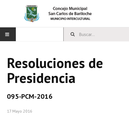
INICIO
Resoluciones de
CONCEJO
Presidencia
Bloques Políticos
Integrantes del Concejo
095-PCM-2016
Comisiones Permanentes
17 Mayo 2016
Comisiones Especiales
Concejales Mandato Cumplido