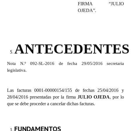
FIRMA “JULIO
OJEDA”.
Dictámenes Asesoría Letrada
Actas de Sesión
Informes de Unidad Coordinadora
ANTECEDENTES
Ejecución Presupuestaria
Actas de Audiencias Públicas
Nota N.º 092-SL-2016 de fecha 29/05/2016 secretaria
legislativa.
NORMATIVA
Comunicaciones
Las facturas 0001-00000154/155 de fechas 25/04/2016 y
28/04/2016 presentadas por la firma
JULIO OJEDA
, por lo
Declaraciones
que se debe proceder a cancelar dichas facturas.
Resoluciones
Resoluciones de Presidencia
FUNDAMENTOS