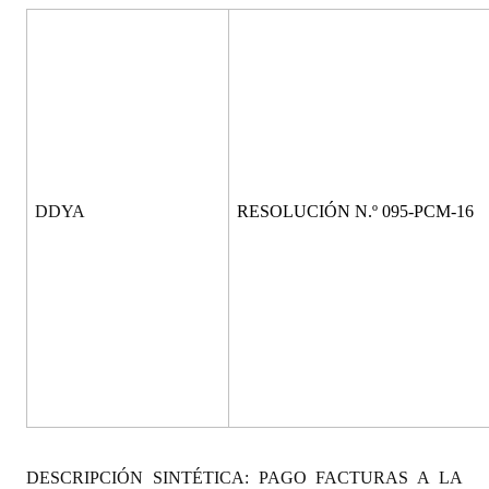
Programas
LEGISLACIÓN
Constitución Nacional
Constitución Provincial
Carta Orgánica 2007
DDYA
RESOLUCIÓN N.º 095-PCM-16
Reglamento Interno
Digesto
Organigrama
DOCUMENTOS
Informes de Gestión
DESCRIPCIÓN SINTÉTICA:
PAGO FACTURAS A LA
Proyectos Presentados