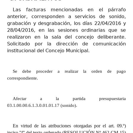
INSTITUCIONAL
Las facturas mencionadas en el párrafo
anterior, corresponden a servicios de sonido,
Antiguos Pobladores
grabación y desgrabación, los días 22/04/2016 y
Noticias Destacadas
28/04/2016, en las sesiones ordinarias que se
realizaron en la sala del concejo deliberante.
Registros y Distinciones
Solicitado por la dirección de comunicación
institucional del Concejo Municipal.
Datos Históricos
Premio al Mérito - Registro
Se debe proceder a realizar la orden de pago
Audiencias Públicas - Registro
correspondiente.
Mujeres que Dejaron Huellas - Registro
Afectar a la partida presupuestaria
Periodistas Decanos - Registro
03.1.00.00.6.1.3.0.01.01.17 (sonido).
Ciudadano Ilustre - Registro
En virtud de las atribuciones otorgadas por el art. 09.º)
Banca del Vecino - Registro
inciso "f" del texto ordenado (RESOLUCIÓN Nº 462-CM-15)