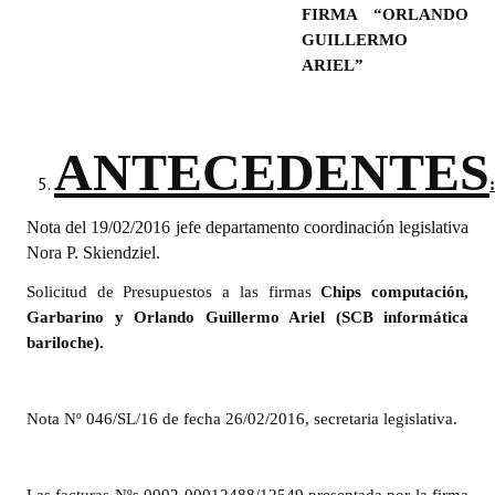
FIRMA “ORLANDO
GUILLERMO
Dictámenes Asesoría Letrada
ARIEL”
Actas de Sesión
Informes de Unidad Coordinadora
ANTECEDENTES
Ejecución Presupuestaria
:
Actas de Audiencias Públicas
Nota del 19/02/2016 jefe departamento coordinación legislativa
Nora P. Skiendziel.
NORMATIVA
Solicitud de Presupuestos a las firmas
Chips computación,
Garbarino y Orlando Guillermo Ariel (SCB informática
Comunicaciones
bariloche).
Declaraciones
Resoluciones
Nota Nº 046/SL/16 de fecha 26/02/2016, secretaria legislativa.
Resoluciones de Presidencia