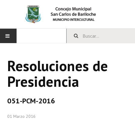
INICIO
Resoluciones de
CONCEJO
Presidencia
Bloques Políticos
Integrantes del Concejo
051-PCM-2016
Comisiones Permanentes
01 Marzo 2016
Comisiones Especiales
Concejales Mandato Cumplido