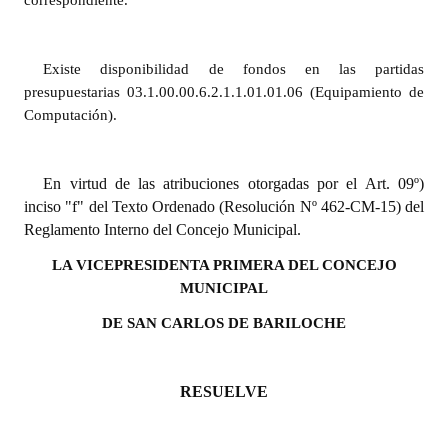
correspondiente.
Huéspedes de Honor - Registro
Antiguos Pobladores - Registro
Existe disponibilidad de fondos en las partidas
presupuestarias 03
.1.00.00.6.2.1.1.01.01.06 (Equipamiento de
Reconocimientos - Registro
Computación).
Bariloche, Municipio intercultural
Entrega de distinciones
En virtud de las atribuciones otorgadas por el Art. 09º)
inciso "f" del Texto Ordenado (Resolución Nº 462-CM-15) del
REFORMA DE LA CARTA ORGÁNICA
Reglamento Interno del Concejo Municipal.
LA VICEPRESIDENTA PRIMERA DEL CONCEJO
MUNICIPAL
DE SAN CARLOS DE BARILOCHE
RESUELVE