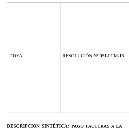
Programas
LEGISLACIÓN
Constitución Nacional
Constitución Provincial
Carta Orgánica 2007
DDYA
RESOLUCIÓN Nº 051-PCM-16
Reglamento Interno
Digesto
Organigrama
DOCUMENTOS
Informes de Gestión
DESCRIPCIÓN SINTÉTICA:
PAGO FACTURAS A LA
Proyectos Presentados