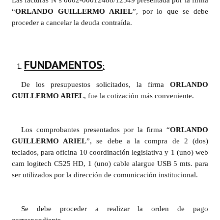
Las facturas Nºs 0002-00012488/12549 presentada por la firma
INSTITUCIONAL
“
ORLANDO GUILLERMO ARIEL
”, por lo que se debe
proceder a cancelar la deuda contraída.
Antiguos Pobladores
Noticias Destacadas
FUNDAMENTOS
:
Registros y Distinciones
De los presupuestos solicitados, la firma
ORLANDO
Datos Históricos
GUILLERMO ARIEL
, fue la cotización más conveniente.
Premio al Mérito - Registro
Audiencias Públicas - Registro
Los comprobantes presentados por la firma “
ORLANDO
GUILLERMO ARIEL
”, se debe a la compra de 2 (dos)
Mujeres que Dejaron Huellas - Registro
teclados, para oficina 10 coordinación legislativa y 1 (uno) web
cam logitech C525 HD, 1 (uno) cable alargue USB 5 mts. para
Periodistas Decanos - Registro
ser utilizados por la dirección de comunicación institucional.
Ciudadano Ilustre - Registro
Se debe proceder a realizar la orden de pago
Banca del Vecino - Registro