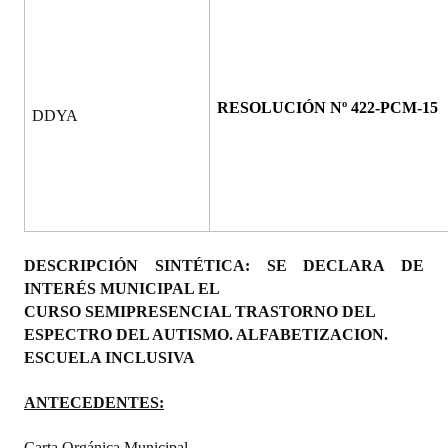
Programas
LEGISLACIÓN
RESOLUCIÓN Nº 422-PCM-15
Constitución Nacional
DDYA
Constitución Provincial
Carta Orgánica 2007
Reglamento Interno
DESCRIPCIÓN SINTÉTICA: SE DECLARA DE
Digesto
INTERÉS MUNICIPAL EL
CURSO SEMIPRESENCIAL TRASTORNO DEL
Organigrama
ESPECTRO DEL AUTISMO. ALFABETIZACION.
ESCUELA INCLUSIVA
DOCUMENTOS
ANTECEDENTES:
Informes de Gestión
Proyectos Presentados
Carta Orgánica Municipal.