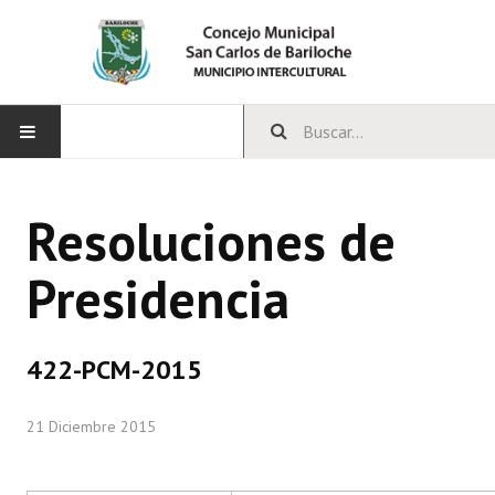
INICIO
Resoluciones de
CONCEJO
Presidencia
Bloques Políticos
Integrantes del Concejo
422-PCM-2015
Comisiones Permanentes
21 Diciembre 2015
Comisiones Especiales
Concejales Mandato Cumplido