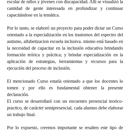
escolar de niños y jóvenes con discapacidad. Allí se visualizó la
INSTITUCIONAL
cantidad de gente interesada en profundizar y continuar
capacitándose en la temática.
Antiguos Pobladores
Por lo tanto, se elaboró un proyecto para poder dictar un Curso
Noticias Destacadas
orientado a la especialización en los trastornos del espectro del
Registros y Distinciones
autismo, alfabetizacion escuela inclusiva. mismo está basado en
la necesidad de capacitar en la inclusión educativa brindando
Datos Históricos
formación teórica y práctica; y brindar especialización en la
aplicación de estrategias, herramientas y recursos para la
Premio al Mérito - Registro
ejecución del proceso de inclusión.
Audiencias Públicas - Registro
El mencionado Curso estaría orientado a que los docentes lo
tomen y por ello es fundamental obtener la presente
Mujeres que Dejaron Huellas - Registro
declaración.
Periodistas Decanos - Registro
El curso se desarrollará con un encuentro presencial teorico-
practico, de carácter semipresencial, cada alumno debe elaborar
Ciudadano Ilustre - Registro
un trabajo final.
Banca del Vecino - Registro
Por lo expuesto, creemos importante se resalten este tipo de