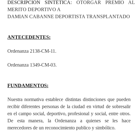
DESCRIPCIÓN SINTÉTICA:
OTORGAR PREMIO AL
Programas
MERITO DEPORTIVO A
DAMIAN CABANNE DEPORTISTA TRANSPLANTADO
LEGISLACIÓN
Constitución Nacional
ANTECEDENTES:
Constitución Provincial
Ordenanza 2138-CM-11.
Carta Orgánica 2007
Ordenanza 1349-CM-03.
Reglamento Interno
Digesto
FUNDAMENTOS:
Organigrama
Nuestra normativa establece distintas distinciones que pueden
recibir diferentes personas de la ciudad en virtud de sobresalir
DOCUMENTOS
en el campo social, deportivo, profesional y social, entre otros.
De esta manera, la Ordenanza a quienes se les hace
Informes de Gestión
merecedores de un reconocimiento publico y simbólico.
Proyectos Presentados