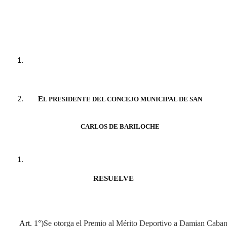
Huéspedes de Honor - Registro
Antiguos Pobladores - Registro
Reconocimientos - Registro
Bariloche, Municipio intercultural
Entrega de distinciones
E
L PRESIDENTE DEL CONCEJO MUNICIPAL DE SAN
REFORMA DE LA CARTA ORGÁNICA
CARLOS DE BARILOCHE
RESUELVE
Art. 1°)
Se otorga el Premio al Mérito Deportivo a Damian Cabann