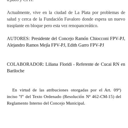
INSTITUCIONAL
Actualmente, vive en la ciudad de La Plata por problemas de
Antiguos Pobladores
salud y cerca de la Fundación Favaloro donde espera un nuevo
trasplante en bloque pero esta vez renopancreático.
Noticias Destacadas
AUTORES: Presidente del Concejo Ramón Chiocconi FPV-PJ,
Registros y Distinciones
Alejandro Ramos Mejía FPV-PJ, Edith Garro FPV-PJ
Datos Históricos
Premio al Mérito - Registro
COLABORADOR: Liliana Floridi - Referente de Cucai RN en
Bariloche
Audiencias Públicas - Registro
Mujeres que Dejaron Huellas - Registro
En virtud de las atribuciones otorgadas por el Art. 09º)
inciso "f" del Texto Ordenado (Resolución Nº 462-CM-15) del
Periodistas Decanos - Registro
Reglamento Interno del Concejo Municipal.
Ciudadano Ilustre - Registro
Banca del Vecino - Registro