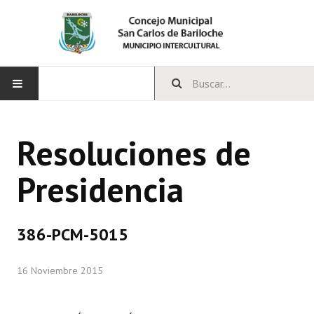
INICIO
Resoluciones de
CONCEJO
Presidencia
Bloques Políticos
Integrantes del Concejo
386-PCM-5015
Comisiones Permanentes
16 Noviembre 2015
Comisiones Especiales
Concejales Mandato Cumplido