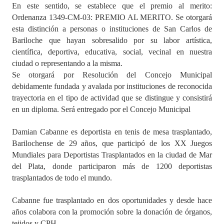
En este sentido, se establece que el premio al merito:
Ordenanza 1349-CM-03: PREMIO AL MERITO. Se otorgará
Dictámenes Asesoría Letrada
esta distinción a personas o instituciones de San Carlos de
Bariloche que hayan sobresalido por su labor artística,
Actas de Sesión
científica, deportiva, educativa, social, vecinal en nuestra
Informes de Unidad Coordinadora
ciudad o representando a la misma.
Se otorgará por Resolución del Concejo Municipal
Ejecución Presupuestaria
debidamente fundada y avalada por instituciones de reconocida
trayectoria en el tipo de actividad que se distingue y consistirá
Actas de Audiencias Públicas
en un diploma. Será entregado por el Concejo Municipal
NORMATIVA
Damian Cabanne es deportista en tenis de mesa trasplantado,
Barilochense de 29 años, que participó de los XX Juegos
Comunicaciones
Mundiales para Deportistas Trasplantados en la ciudad de Mar
del Plata, donde participaron más de 1200 deportistas
Declaraciones
trasplantados de todo el mundo.
Resoluciones
Cabanne fue trasplantado en dos oportunidades y desde hace
Resoluciones de Presidencia
años colabora con la promoción sobre la donación de órganos,
tejidos y CPH.