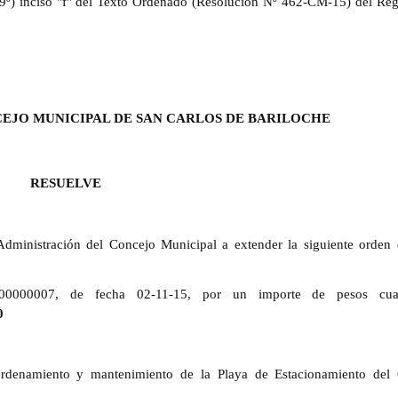
. 09º) inciso "f" del Texto Ordenado (Resolución Nº 462-CM-15) del Re
CEJO MUNICIPAL DE SAN CARLOS DE BARILOCHE
RESUELVE
dministración del Concejo Municipal a extender la siguiente orden
00000007, de fecha 02-11-15, por un importe de pesos cua
0
ordenamiento y mantenimiento de la Playa de Estacionamiento del