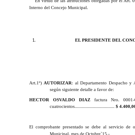
En virtud de las atribuciones otorgadas por el Art
Interno del Concejo Municipal.
EL PRESIDENTE DEL CON
Art.1º)
AUTORIZAR
: al Departamento Despacho y A
según siguiente detalle a favor de:
HECTOR OSVALDO DIAZ
factura Nro. 0001-
cuatrocientos.................................
$ 4.400,0
El comprobante presentado se debe al servicio de 
Municipal, mes de Octubre`15.-