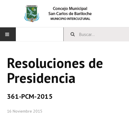
INICIO
Resoluciones de
CONCEJO
Presidencia
Bloques Políticos
Integrantes del Concejo
361-PCM-2015
Comisiones Permanentes
16 Noviembre 2015
Comisiones Especiales
Concejales Mandato Cumplido