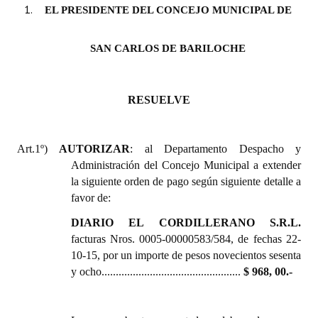
INSTITUCIONAL
EL PRESIDENTE DEL CONCEJO MUNICIPAL DE
Antiguos Pobladores
SAN CARLOS DE BARILOCHE
Noticias Destacadas
Registros y Distinciones
RESUELVE
Datos Históricos
Art.1º)
AUTORIZAR
: al Departamento Despacho y
Premio al Mérito - Registro
Administración del Concejo Municipal a extender
la siguiente orden de pago según siguiente detalle a
Audiencias Públicas - Registro
favor de:
Mujeres que Dejaron Huellas - Registro
DIARIO EL CORDILLERANO S.R.L.
facturas Nros. 0005-00000583/584, de fechas 22-
Periodistas Decanos - Registro
10-15, por un importe de pesos novecientos sesenta
y ocho.................................................
$ 968, 00.-
Ciudadano Ilustre - Registro
Banca del Vecino - Registro