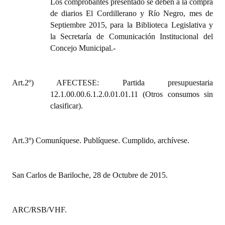
Los comprobantes presentado se deben a la compra
Huéspedes de Honor - Registro
de diarios El Cordillerano y Río Negro, mes de
Septiembre 2015, para la Biblioteca Legislativa y
Antiguos Pobladores - Registro
la Secretaría de Comunicación Institucional del
Concejo Municipal.-
Reconocimientos - Registro
Bariloche, Municipio intercultural
Art.2º) AFECTESE: Partida presupuestaria
Entrega de distinciones
12.1.00.00.6.1.2.0.01.01.11 (Otros consumos sin
clasificar).
REFORMA DE LA CARTA ORGÁNICA
Art.3º) Comuníquese. Publíquese. Cumplido, archívese.
San Carlos de Bariloche, 28 de Octubre de 2015.
ARC/RSB/VHF.