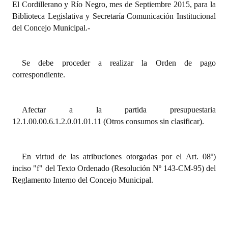
El Cordillerano y Río Negro, mes de Septiembre 2015, para la
Biblioteca Legislativa y Secretaría Comunicación Institucional
Dictámenes Asesoría Letrada
del Concejo Municipal.-
Actas de Sesión
Informes de Unidad Coordinadora
Se debe proceder a realizar la Orden de pago
correspondiente.
Ejecución Presupuestaria
Actas de Audiencias Públicas
Afectar a la partida presupuestaria
12.1.00.00.6.1.2.0.01.01.11 (Otros consumos sin clasificar).
NORMATIVA
Comunicaciones
En virtud de las atribuciones otorgadas por el Art. 08º)
inciso "f" del Texto Ordenado (Resolución Nº 143-CM-95) del
Declaraciones
Reglamento Interno del Concejo Municipal.
Resoluciones
Resoluciones de Presidencia