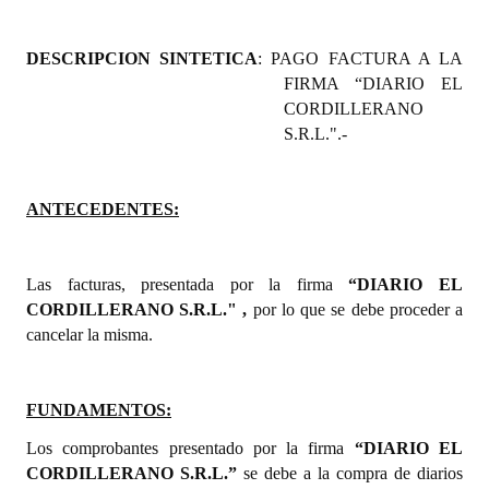
Programas
DESCRIPCION SINTETICA
: PAGO FACTURA A LA
LEGISLACIÓN
FIRMA “DIARIO EL
CORDILLERANO
Constitución Nacional
S.R.L.".-
Constitución Provincial
ANTECEDENTES:
Carta Orgánica 2007
Reglamento Interno
Las facturas, presentada por la firma
“DIARIO EL
Digesto
CORDILLERANO S.R.L." ,
por lo que se debe proceder a
cancelar la misma.
Organigrama
DOCUMENTOS
FUNDAMENTOS:
Informes de Gestión
Los comprobantes presentado por la firma
“DIARIO EL
CORDILLERANO S.R.L.”
se debe a la compra de diarios
Proyectos Presentados