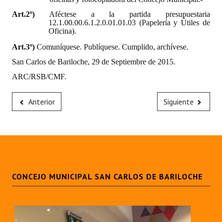
INSTITUCIONAL
Art.2º)
Aféctese a la partida presupuestaria
12.1.00.00.6.1.2.0.01.01.03 (Papelería y Útiles de
Antiguos Pobladores
Oficina).
Art.3º)
Comuníquese. Publíquese. Cumplido, archívese.
Noticias Destacadas
San Carlos de Bariloche, 29 de Septiembre de 2015.
Registros y Distinciones
ARC/RSB/CMF.
Datos Históricos
Anterior
Siguiente
Premio al Mérito - Registro
Audiencias Públicas - Registro
Mujeres que Dejaron Huellas - Registro
Periodistas Decanos - Registro
CONCEJO MUNICIPAL SAN CARLOS DE BARILOCHE
Ciudadano Ilustre - Registro
Banca del Vecino - Registro