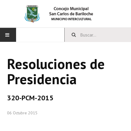
INICIO
Resoluciones de
CONCEJO
Presidencia
Bloques Políticos
Integrantes del Concejo
320-PCM-2015
Comisiones Permanentes
06 Octubre 2015
Comisiones Especiales
Concejales Mandato Cumplido