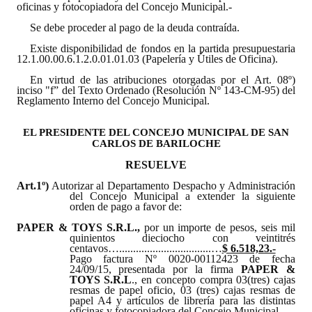
oficinas y fotocopiadora del Concejo Municipal.-
Dictámenes Asesoría Letrada
Se debe proceder al pago de la deuda contraída.
Existe disponibilidad de fondos en la partida presupuestaria
Actas de Sesión
12.1.00.00.6.1.2.0.01.01.03 (Papelería y Útiles de Oficina).
En virtud de las atribuciones otorgadas por el Art. 08º)
Informes de Unidad Coordinadora
inciso "f” del Texto Ordenado (Resolución Nº 143-CM-95) del
Reglamento Interno del Concejo Municipal.
Ejecución Presupuestaria
EL PRESIDENTE DEL CONCEJO MUNICIPAL DE SAN
Actas de Audiencias Públicas
CARLOS DE BARILOCHE
RESUELVE
NORMATIVA
Art.1º)
Autorizar al Departamento Despacho y Administración
del Concejo Municipal a extender la siguiente
Comunicaciones
orden de pago a favor de:
PAPER & TOYS S.R.L
.,
por un importe de pesos, seis mil
Declaraciones
quinientos dieciocho con veintitrés
centavos….................................…
$ 6.518,23.-
Pago factura Nº 0020-00112423 de fecha
Resoluciones
24/09/15, presentada por la firma
PAPER &
TOYS S.R.L
.,
en concepto compra 03(tres) cajas
Resoluciones de Presidencia
resmas de papel oficio, 03 (tres) cajas resmas de
papel A4 y artículos de librería para las distintas
oficinas y fotocopiadora del Concejo Municipal.-