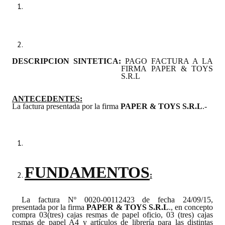
Programas
LEGISLACIÓN
Constitución Nacional
DESCRIPCION SINTETICA:
PAGO FACTURA A LA
FIRMA PAPER & TOYS
Constitución Provincial
S.R.L
Carta Orgánica 2007
ANTECEDENTES
:
La factura presentada por la firma
PAPER & TOYS S.R.L
.-
Reglamento Interno
Digesto
Organigrama
FUNDAMENTOS
:
DOCUMENTOS
La factura Nº 0020-00112423 de fecha 24/09/15,
Informes de Gestión
presentada por la firma
PAPER & TOYS S.R.L
., en concepto
compra 03(tres) cajas resmas de papel oficio, 03 (tres) cajas
resmas de papel A4 y artículos de librería para las distintas
Proyectos Presentados